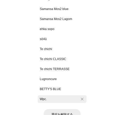
Samansa Mos2 blue
Samansa Mos2 Lagom
ehka sopo
sō4ū
Te chichi
Te chichi CLASSIC
Te chichi TERRASSE
Lugnoncure
BETTY'S BLUE
Wpc.
選択を解除する