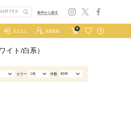
条件から探す
0
ログイン
会員登録
ワイト/白系）
1色
80件
カラー
件数