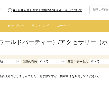
■8/13(木)AM2:00～サイトメンテナンス実施のお知らせ
■【お知らせ】ヤマト運輸の配送遅延・停止について
カテゴリー
ランキング
スナップ
.（ワールドパーティー）/アクセサリー（ホ
順
すべて
すべて
在庫の有無
商品ステータス
商品は見つかりませんでした。お手数ですが、検索条件を変更してください。