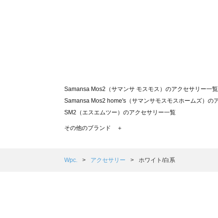
Samansa Mos2（サマンサ モスモス）のアクセサリー一覧
Samansa Mos2 home's（サマンサモスモスホームズ
SM2（エスエムツー）のアクセサリー一覧
TSUHARU by Samansa Mos2（ツハルバイサマン
その他のブランド ＋
sm2rhythm（サマンサモスモス リズム）のアクセサリー
Samansa Mos2 blue（サマンサモスモス ブルー）のア
Samansa Mos2 Lagom（サマンサモスモス ラーゴム
Wpc.
アクセサリー
ホワイト/白系
ehka sopo（エヘカソポ）のアクセサリー一覧
sō4ū（ソウフォーユー）のアクセサリー一覧
Te chichi（テチチ）のアクセサリー一覧
Te chichi CLASSIC（テチチ クラシック）のアクセサリー
Te chichi TERRASSE（テチチ テラス）のアクセサリー一