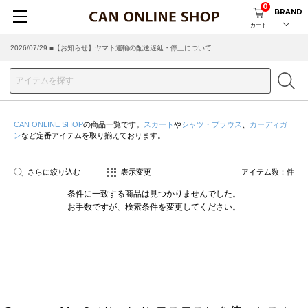
0
BRAND
カート
2026/07/29 ■【お知らせ】ヤマト運輸の配送遅延・停止について
CAN ONLINE SHOP
の商品一覧です。
スカート
や
シャツ・ブラウス
、
カーディガ
ン
など定番アイテムを取り揃えております。
さらに絞り込む
表示変更
アイテム数：
件
条件に一致する商品は見つかりませんでした。
お手数ですが、検索条件を変更してください。