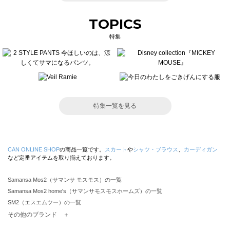
TOPICS
特集
特集一覧を見る
CAN ONLINE SHOP
の商品一覧です。
スカート
や
シャツ・ブラウス
、
カーディガン
など定番アイテムを取り揃えております。
Samansa Mos2（サマンサ モスモス）の一覧
Samansa Mos2 home's（サマンサモスモスホームズ）の一覧
SM2（エスエムツー）の一覧
TSUHARU by Samansa Mos2（ツハルバイサマンサモスモス）の一覧
その他のブランド ＋
sm2rhythm（サマンサモスモス リズム）の一覧