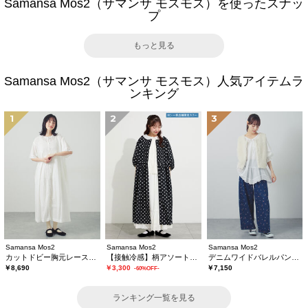
Samansa Mos2（サマンサ モスモス）を使ったスナッ
プ
もっと見る
Samansa Mos2（サマンサ モスモス）人気アイテムラ
ンキング
1
2
3
Samansa Mos2
Samansa Mos2
Samansa Mos2
カットドビー胸元レースワンピース
【接触冷感】柄アソートワンピース《限定カラーあり》
デニムワイドバレルパンツ〈WEB限定SS・XLサイズ〉
￥8,690
￥3,300
￥7,150
-60%OFF-
ランキング一覧を見る