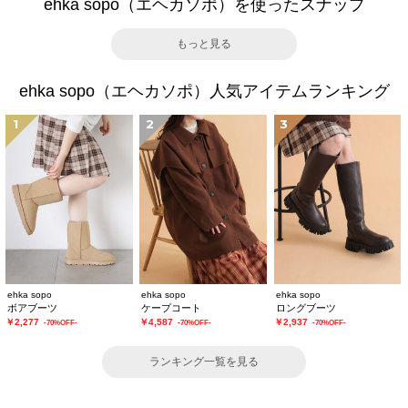
ehka sopo（エヘカソポ）を使ったスナップ
もっと見る
ehka sopo（エヘカソポ）人気アイテムランキング
1
2
3
ehka sopo
ehka sopo
ehka sopo
ボアブーツ
ケープコート
ロングブーツ
￥2,277
￥4,587
￥2,937
-70%OFF-
-70%OFF-
-70%OFF-
ランキング一覧を見る