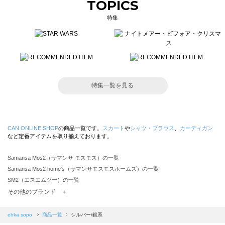
TOPICS
特集
特集一覧を見る
CAN ONLINE SHOP
の商品一覧です。
スカート
や
シャツ・ブラウス
、
カーディガン
など定番アイテムを取り揃えております。
Samansa Mos2（サマンサ モスモス）の一覧
Samansa Mos2 home's（サマンサモスモスホームズ）の一覧
SM2（エスエムツー）の一覧
TSUHARU by Samansa Mos2（ツハルバイサマンサモスモス）の一覧
その他のブランド ＋
sm2rhythm（サマンサモスモス リズム）の一覧
Samansa Mos2 blue（サマンサモスモス ブルー）の一覧
ehka sopo
商品一覧
シルバー/銀系
Samansa Mos2 Lagom（サマンサモスモス ラーゴム）の一覧