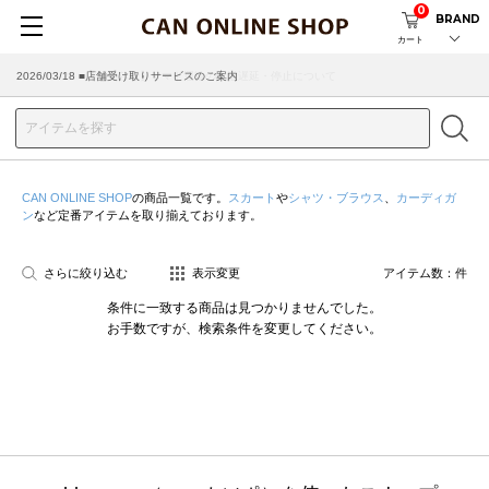
0
BRAND
カート
2026/03/18 ■店舗受け取りサービスのご案内
CAN ONLINE SHOP
の商品一覧です。
スカート
や
シャツ・ブラウス
、
カーディガ
ン
など定番アイテムを取り揃えております。
さらに絞り込む
表示変更
アイテム数：
件
条件に一致する商品は見つかりませんでした。
お手数ですが、検索条件を変更してください。