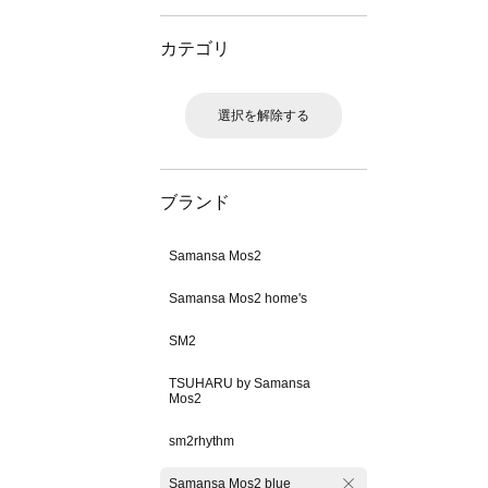
カテゴリ
選択を解除する
ブランド
Samansa Mos2
Samansa Mos2 home's
SM2
TSUHARU by Samansa
Mos2
sm2rhythm
Samansa Mos2 blue