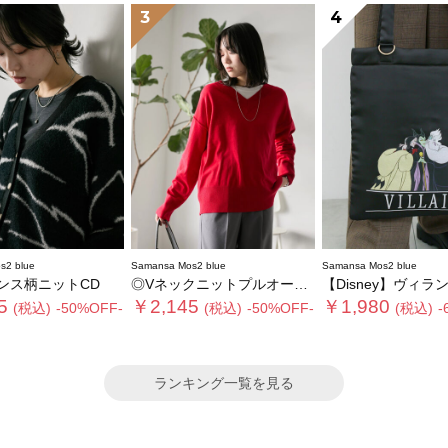
3
4
s2 blue
Samansa Mos2 blue
Samansa Mos2 blue
ンス柄ニットCD
◎Vネックニットプルオーバー
【Disney】ヴィランズ/ト
5
￥2,145
￥1,980
(税込)
-50%OFF-
(税込)
-50%OFF-
(税込)
-
ランキング一覧を見る