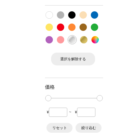
選択を解除する
価格
¥
~
¥
リセット
絞り込む