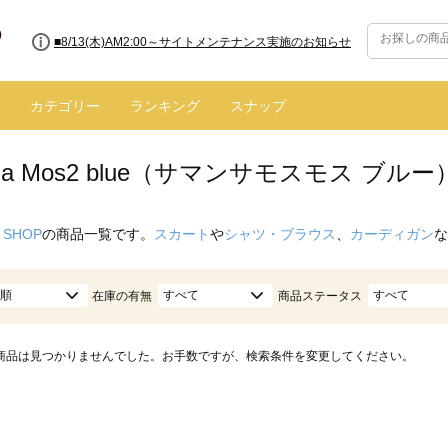
■8/13(木)AM2:00～サイトメンテナンス実施のお知らせ
カテゴリー
ランキング
スナップ
nsa Mos2 blue（サマンサモスモス ブル
 SHOP
の商品一覧です。
スカート
や
シャツ・ブラウス
、
カーディガン
な
順
すべて
すべて
在庫の有無
商品ステータス
商品は見つかりませんでした。お手数ですが、検索条件を変更してください。