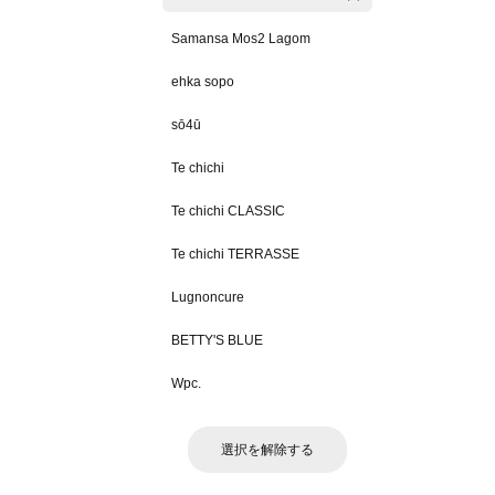
Samansa Mos2 Lagom
ehka sopo
sō4ū
Te chichi
Te chichi CLASSIC
Te chichi TERRASSE
Lugnoncure
BETTY'S BLUE
Wpc.
選択を解除する