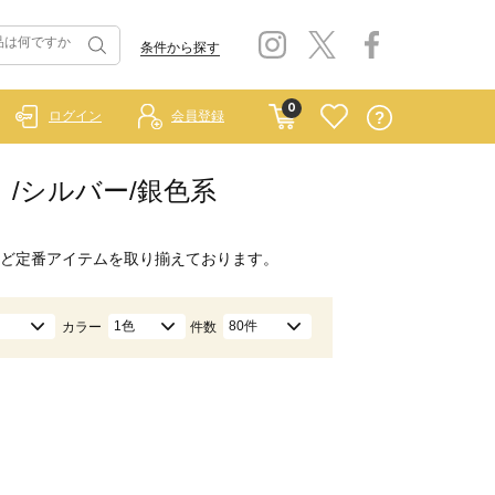
条件から探す
0
ログイン
会員登録
ー）/シルバー/銀色系
ど定番アイテムを取り揃えております。
1色
80件
カラー
件数