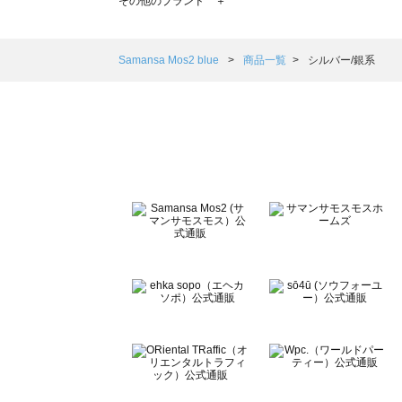
その他のブランド ＋
sm2rhythm（サマンサモスモス リズム）の一覧
Samansa Mos2 blue（サマンサモスモス ブルー）の一覧
Samansa Mos2 Lagom（サマンサモスモス ラーゴム）の
Samansa Mos2 blue
商品一覧
シルバー/銀系
ehka sopo（エヘカソポ）の一覧
sō4ū（ソウフォーユー）の一覧
Te chichi（テチチ）の一覧
Te chichi CLASSIC（テチチ クラシック）の一覧
Te chichi TERRASSE（テチチ テラス）の一覧
Lugnoncure（ルノンキュール）の一覧
BETTY'S BLUE（べティーズブルー）の一覧
Wpc.（ワールドパーティー）の一覧