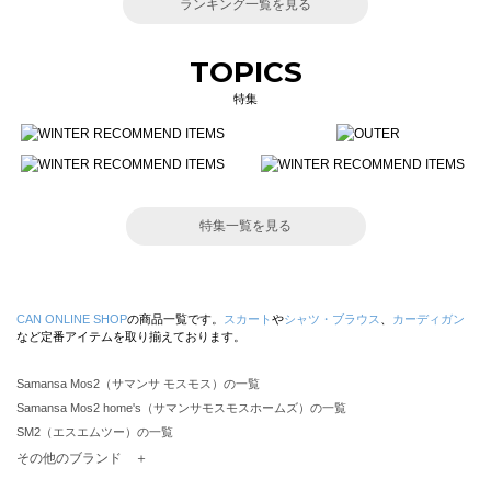
ランキング一覧を見る
TOPICS
特集
特集一覧を見る
CAN ONLINE SHOP
の商品一覧です。
スカート
や
シャツ・ブラウス
、
カーディガン
など定番アイテムを取り揃えております。
Samansa Mos2（サマンサ モスモス）の一覧
Samansa Mos2 home's（サマンサモスモスホームズ）の一覧
SM2（エスエムツー）の一覧
TSUHARU by Samansa Mos2（ツハルバイサマンサモスモス）の一覧
その他のブランド ＋
sm2rhythm（サマンサモスモス リズム）の一覧