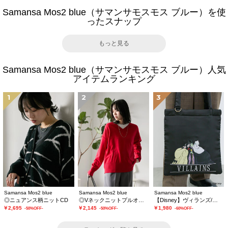
Samansa Mos2 blue（サマンサモスモス ブルー）を使
ったスナップ
もっと見る
Samansa Mos2 blue（サマンサモスモス ブルー）人気
アイテムランキング
1
2
3
Samansa Mos2 blue
Samansa Mos2 blue
Samansa Mos2 blue
◎ニュアンス柄ニットCD
◎Vネックニットプルオーバー
【Disney】ヴィランズ/トートバッグ
￥2,695
￥2,145
￥1,980
-50%OFF-
-50%OFF-
-60%OFF-