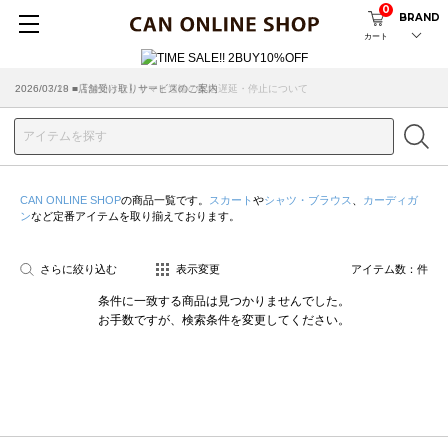
0
BRAND
カート
2026/07/29 ■【お知らせ】ヤマト運輸の配送遅延・停止について
2026/03/18 ■店舗受け取りサービスのご案内
CAN ONLINE SHOP
の商品一覧です。
スカート
や
シャツ・ブラウス
、
カーディガ
ン
など定番アイテムを取り揃えております。
さらに絞り込む
表示変更
アイテム数：
件
条件に一致する商品は見つかりませんでした。
お手数ですが、検索条件を変更してください。