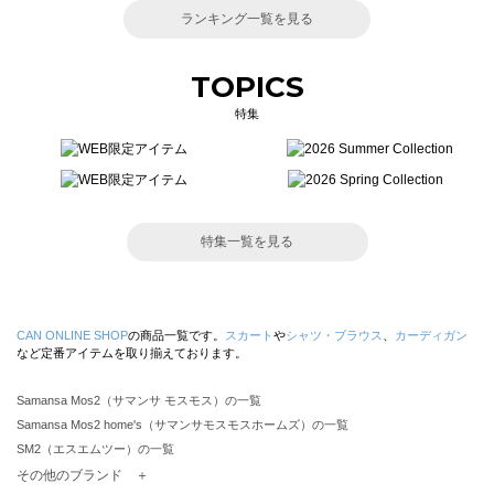
ランキング一覧を見る
TOPICS
特集
特集一覧を見る
CAN ONLINE SHOP
の商品一覧です。
スカート
や
シャツ・ブラウス
、
カーディガン
など定番アイテムを取り揃えております。
Samansa Mos2（サマンサ モスモス）の一覧
Samansa Mos2 home's（サマンサモスモスホームズ）の一覧
SM2（エスエムツー）の一覧
TSUHARU by Samansa Mos2（ツハルバイサマンサモスモス）の一覧
その他のブランド ＋