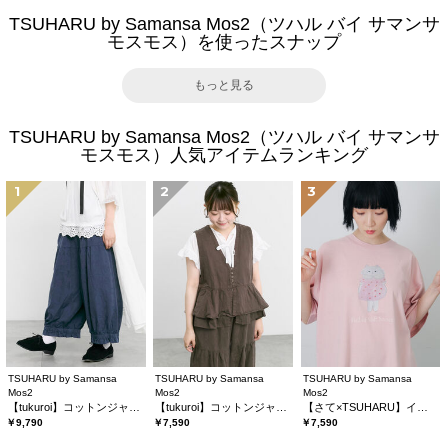
TSUHARU by Samansa Mos2（ツハル バイ サマンサ
モスモス）を使ったスナップ
もっと見る
TSUHARU by Samansa Mos2（ツハル バイ サマンサ
モスモス）人気アイテムランキング
1
2
3
TSUHARU by Samansa
TSUHARU by Samansa
TSUHARU by Samansa
Mos2
Mos2
Mos2
【tukuroi】コットンジャカード製品染め裾フリルパンツ《WEB限定》
【tukuroi】コットンジャカード製品染めベスト《WEB限定》
【さて×TSUHARU】イラスト柄プリントTシャツ
￥9,790
￥7,590
￥7,590