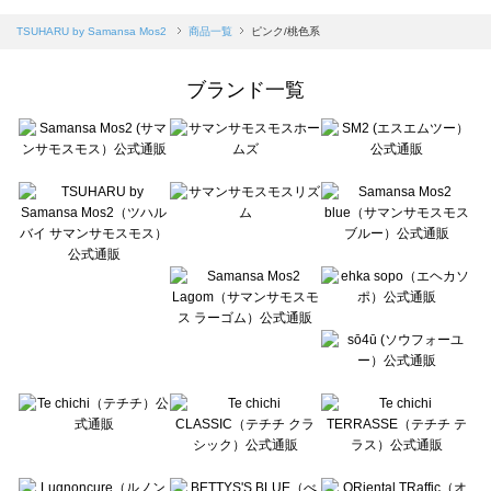
sm2rhythm（サマンサモスモス リズム）の一覧
Samansa Mos2 blue（サマンサモスモス ブルー）の一覧
TSUHARU by Samansa Mos2
商品一覧
ピンク/桃色系
Samansa Mos2 Lagom（サマンサモスモス ラーゴム）の一覧
ehka sopo（エヘカソポ）の一覧
ブランド一覧
sō4ū（ソウフォーユー）の一覧
Te chichi（テチチ）の一覧
Te chichi CLASSIC（テチチ クラシック）の一覧
Te chichi TERRASSE（テチチ テラス）の一覧
Lugnoncure（ルノンキュール）の一覧
BETTY'S BLUE（べティーズブルー）の一覧
Wpc.（ワールドパーティー）の一覧