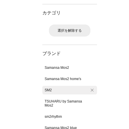
カテゴリ
選択を解除する
ブランド
Samansa Mos2
Samansa Mos2 home's
SM2
TSUHARU by Samansa
Mos2
sm2rhythm
Samansa Mos2 blue