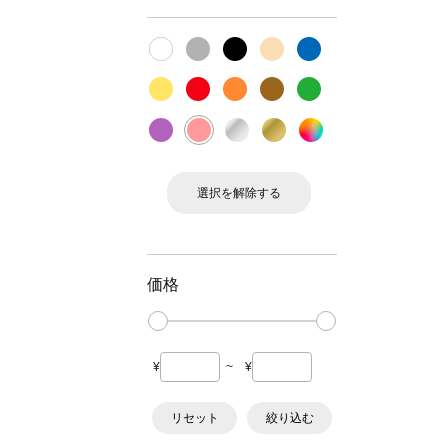
選択を解除する
価格
¥
~
¥
リセット
絞り込む