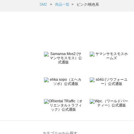
Samansa Mos2 Lagom（サマンサモスモス ラーゴム）の
SM2
商品一覧
ピンク/桃色系
ehka sopo（エヘカソポ）の一覧
sō4ū（ソウフォーユー）の一覧
Te chichi（テチチ）の一覧
Te chichi CLASSIC（テチチ クラシック）の一覧
Te chichi TERRASSE（テチチ テラス）の一覧
Lugnoncure（ルノンキュール）の一覧
BETTY'S BLUE（べティーズブルー）の一覧
Wpc.（ワールドパーティー）の一覧
カテゴリーから探す