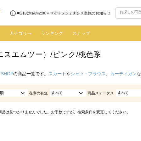
■8/13(木)AM2:00～サイトメンテナンス実施のお知らせ
カテゴリー
ランキング
スナップ
エスエムツー）/ピンク/桃色系
 SHOP
の商品一覧です。
スカート
や
シャツ・ブラウス
、
カーディガン
な
順
すべて
すべて
在庫の有無
商品ステータス
商品は見つかりませんでした。お手数ですが、検索条件を変更してください。