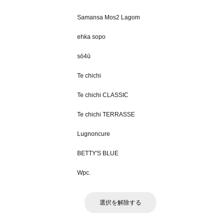
Samansa Mos2 Lagom
ehka sopo
sō4ū
Te chichi
Te chichi CLASSIC
Te chichi TERRASSE
Lugnoncure
BETTY'S BLUE
Wpc.
選択を解除する