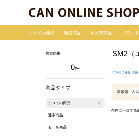
すべての商品
新着商品
再入荷商品
ブランド
SM2（
検索結果
0
件
CAN ONLINE
商品タイプ
人気
表示順
すべての商品
条件に一致する
通常商品
セール商品