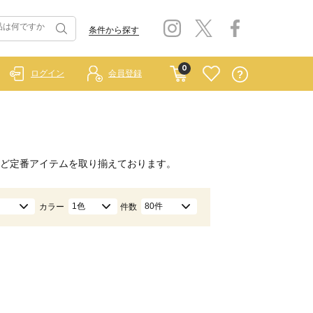
条件から探す
0
ログイン
会員登録
ど定番アイテムを取り揃えております。
1色
80件
カラー
件数