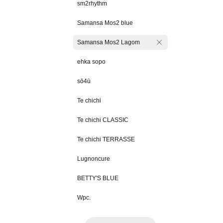
sm2rhythm
Samansa Mos2 blue
Samansa Mos2 Lagom
ehka sopo
sō4ū
Te chichi
Te chichi CLASSIC
Te chichi TERRASSE
Lugnoncure
BETTY'S BLUE
Wpc.