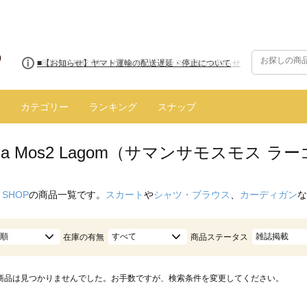
■8/13(木)AM2:00～サイトメンテナンス実施のお知らせ
カテゴリー
ランキング
スナップ
nsa Mos2 Lagom（サマンサモスモス ラ
 SHOP
の商品一覧です。
スカート
や
シャツ・ブラウス
、
カーディガン
な
順
すべて
雑誌掲載
在庫の有無
商品ステータス
商品は見つかりませんでした。お手数ですが、検索条件を変更してください。