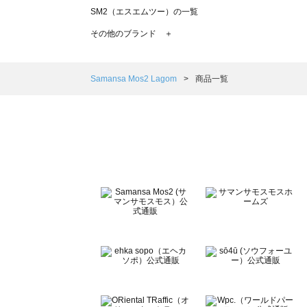
SM2（エスエムツー）の一覧
TSUHARU by Samansa Mos2（ツハルバイサマンサモ
その他のブランド ＋
sm2rhythm（サマンサモスモス リズム）の一覧
Samansa Mos2 blue（サマンサモスモス ブルー）の一覧
Samansa Mos2 Lagom（サマンサモスモス ラーゴム）の
Samansa Mos2 Lagom
商品一覧
ehka sopo（エヘカソポ）の一覧
sō4ū（ソウフォーユー）の一覧
Te chichi（テチチ）の一覧
Te chichi CLASSIC（テチチ クラシック）の一覧
Te chichi TERRASSE（テチチ テラス）の一覧
Lugnoncure（ルノンキュール）の一覧
BETTY'S BLUE（べティーズブルー）の一覧
Wpc.（ワールドパーティー）の一覧