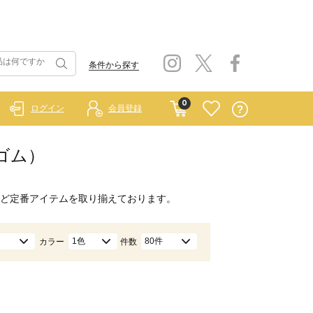
条件から探す
0
ログイン
会員登録
ーゴム）
ど定番アイテムを取り揃えております。
1色
80件
カラー
件数