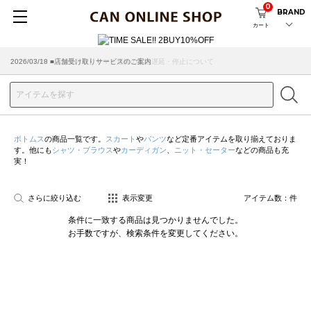
0
BRAND
カート
2026/07/29 ■【お知らせ】ヤマト運輸の配送遅延・停止について
2026/03/18 ■店舗受け取りサービスのご案内
ボトムス
の商品一覧です。
スカート
や
パンツ
など定番アイテムを取り揃えておりま
す。他にも
シャツ・ブラウス
や
カーディガン
、
ニット・セーター
などの商品も充
実！
さらに絞り込む
表示変更
アイテム数：
件
条件に一致する商品は見つかりませんでした。
お手数ですが、検索条件を変更してください。