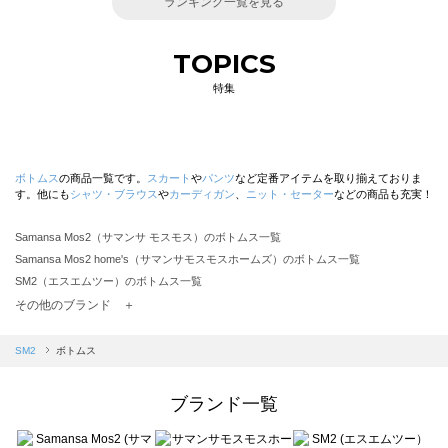
ランキング一覧を見る
TOPICS
特集
ボトムス
の商品一覧です。
スカート
や
パンツ
など定番アイテムを取り揃えておりま
す。他にも
シャツ・ブラウス
や
カーディガン
、
ニット・セーター
などの商品も充実！
Samansa Mos2（サマンサ モスモス）のボトムス一覧
Samansa Mos2 home's（サマンサモスモスホームズ）のボトムス一覧
SM2（エスエムツー）のボトムス一覧
TSUHARU by Samansa Mos2（ツハルバイサマンサモスモス）のボトムス一覧
その他のブランド ＋
sm2rhythm（サマンサモスモス リズム）のボトムス一覧
Samansa Mos2 blue（サマンサモスモス ブルー）のボトムス一覧
SM2
ボトムス
Samansa Mos2 Lagom（サマンサモスモス ラーゴム）のボトムス一覧
ehka sopo（エヘカソポ）のボトムス一覧
ブランド一覧
sō4ū（ソウフォーユー）のボトムス一覧
Te chichi（テチチ）のボトムス一覧