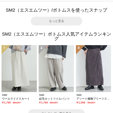
SM2（エスエムツー）/ボトムスを使ったスナップ
もっと見る
SM2（エスエムツー）ボトムス人気アイテムランキン
グ
1
2
3
SM2
SM2
SM2
ウールライクスカート
起毛カットツイルパンツ
アソート楊柳プリーツスカート
￥1,760
￥1,760
￥1,056
-50%OFF-
-50%OFF-
-70%OFF-