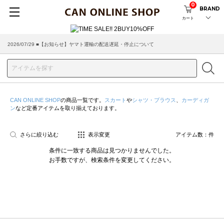
0
BRAND
カート
2026/07/29 ■【お知らせ】ヤマト運輸の配送遅延・停止について
2026/03/18 ■店舗受け取りサービスのご案内
CAN ONLINE SHOP
の商品一覧です。
スカート
や
シャツ・ブラウス
、
カーディガ
ン
など定番アイテムを取り揃えております。
さらに絞り込む
表示変更
アイテム数：
件
条件に一致する商品は見つかりませんでした。
お手数ですが、検索条件を変更してください。