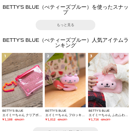
BETTY'S BLUE（べティーズブルー）を使ったスナッ
プ
もっと見る
BETTY'S BLUE（べティーズブルー）人気アイテムラ
ンキング
1
2
3
BETTY'S BLUE
BETTY'S BLUE
BETTY'S BLUE
エイミーちゃん クリアポーチ
エイミーちゃん フロッキーチャーム
エイミーちゃん ふわふわショルダーバッグ
￥1,188
￥1,012
￥1,716
-60%OFF-
-60%OFF-
-60%OFF-