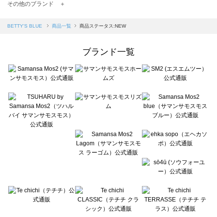
TSUHARU by Samansa Mos2（ツハルバイサマンサモスモス）の一覧
その他のブランド ＋
sm2rhythm（サマンサモスモス リズム）の一覧
Samansa Mos2 blue（サマンサモスモス ブルー）の一覧
BETTY'S BLUE
商品一覧
商品ステータス:NEW
Samansa Mos2 Lagom（サマンサモスモス ラーゴム）の一覧
ehka sopo（エヘカソポ）の一覧
ブランド一覧
sō4ū（ソウフォーユー）の一覧
Te chichi（テチチ）の一覧
Te chichi CLASSIC（テチチ クラシック）の一覧
Te chichi TERRASSE（テチチ テラス）の一覧
Lugnoncure（ルノンキュール）の一覧
BETTY'S BLUE（べティーズブルー）の一覧
Wpc.（ワールドパーティー）の一覧