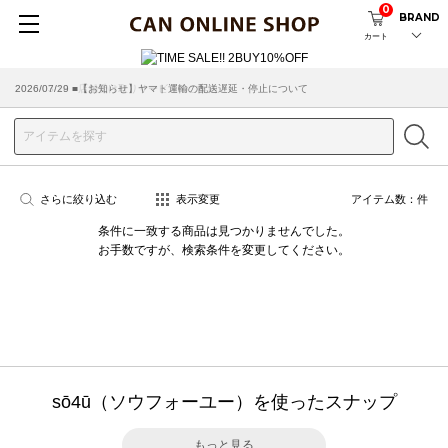
0
BRAND
カート
2026/07/29 ■【お知らせ】ヤマト運輸の配送遅延・停止について
2026/03/18 ■店舗受け取りサービスのご案内
さらに絞り込む
表示変更
アイテム数：
件
条件に一致する商品は見つかりませんでした。
お手数ですが、検索条件を変更してください。
sō4ū（ソウフォーユー）を使ったスナップ
もっと見る