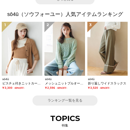
sō4ū（ソウフォーユー）人気アイテムランキング
1
2
3
sō4ū
sō4ū
sō4ū
ビスチェ付きニットカーディガン
メッシュニットプルオーバー
折り返しワイドスラックス
￥3,300
￥2,596
￥3,520
-60%OFF-
-60%OFF-
-60%OFF-
ランキング一覧を見る
TOPICS
特集