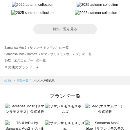
特集一覧を見る
Samansa Mos2（サマンサ モスモス）の一覧
Samansa Mos2 home's（サマンサモスモスホームズ）の一覧
SM2（エスエムツー）の一覧
TSUHARU by Samansa Mos2（ツハルバイサマンサモスモス）の一覧
その他のブランド ＋
sm2rhythm（サマンサモスモス リズム）の一覧
Samansa Mos2 blue（サマンサモスモス ブルー）の一覧
sō4ū
商品一覧
オレンジ/橙色系
Samansa Mos2 Lagom（サマンサモスモス ラーゴム）の一覧
ehka sopo（エヘカソポ）の一覧
ブランド一覧
sō4ū（ソウフォーユー）の一覧
Te chichi（テチチ）の一覧
Te chichi CLASSIC（テチチ クラシック）の一覧
Te chichi TERRASSE（テチチ テラス）の一覧
Lugnoncure（ルノンキュール）の一覧