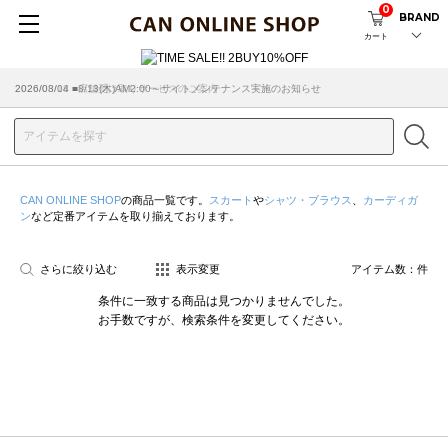
0
BRAND
カート
2026/08/04 ■8/13(木)AM2:00～サイトメンテナンス実施のお知らせ
2026/03/18 ■店舗受け取りサービスのご案内
CAN ONLINE SHOP
の商品一覧です。
スカート
や
シャツ・ブラウス
、
カーディガ
ン
など定番アイテムを取り揃えております。
さらに絞り込む
表示変更
アイテム数：
件
条件に一致する商品は見つかりませんでした。
お手数ですが、検索条件を変更してください。