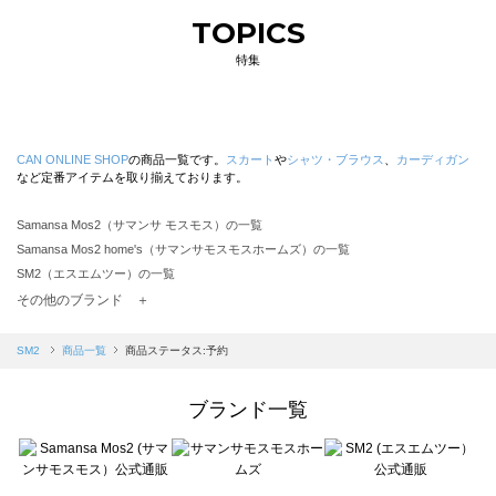
TOPICS
特集
CAN ONLINE SHOP
の商品一覧です。
スカート
や
シャツ・ブラウス
、
カーディガン
など定番アイテムを取り揃えております。
Samansa Mos2（サマンサ モスモス）の一覧
Samansa Mos2 home's（サマンサモスモスホームズ）の一覧
SM2（エスエムツー）の一覧
TSUHARU by Samansa Mos2（ツハルバイサマンサモスモス）の一覧
その他のブランド ＋
sm2rhythm（サマンサモスモス リズム）の一覧
Samansa Mos2 blue（サマンサモスモス ブルー）の一覧
SM2
商品一覧
商品ステータス:予約
Samansa Mos2 Lagom（サマンサモスモス ラーゴム）の一覧
ehka sopo（エヘカソポ）の一覧
ブランド一覧
sō4ū（ソウフォーユー）の一覧
Te chichi（テチチ）の一覧
Te chichi CLASSIC（テチチ クラシック）の一覧
Te chichi TERRASSE（テチチ テラス）の一覧