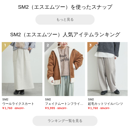
SM2（エスエムツー）を使ったスナップ
もっと見る
SM2（エスエムツー）人気アイテムランキング
1
2
3
SM2
SM2
SM2
ウールライクスカート
フェイクムートンフライトジャケット
起毛カットツイルパンツ
￥1,760
￥5,995
￥1,760
-50%OFF-
-50%OFF-
-50%OFF-
ランキング一覧を見る