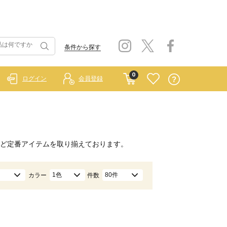
条件から探す
0
ログイン
会員登録
ど定番アイテムを取り揃えております。
1色
80件
カラー
件数