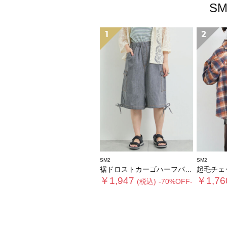
S
1
2
SM2
SM2
裾ドロストカーゴハーフパンツ
起毛チェ
￥1,947
￥1,76
(税込)
-70%OFF-