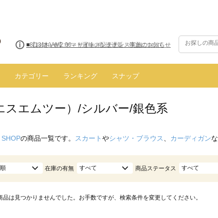
■8/13(木)AM2:00～サイトメンテナンス実施のお知らせ
カテゴリー
ランキング
スナップ
（エスエムツー）/シルバー/銀色系
 SHOP
の商品一覧です。
スカート
や
シャツ・ブラウス
、
カーディガン
な
順
すべて
すべて
在庫の有無
商品ステータス
商品は見つかりませんでした。お手数ですが、検索条件を変更してください。