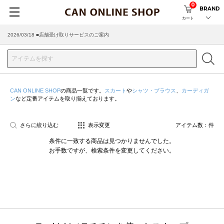
0
BRAND
カート
2026/03/18 ■店舗受け取りサービスのご案内
CAN ONLINE SHOP
の商品一覧です。
スカート
や
シャツ・ブラウス
、
カーディガ
ン
など定番アイテムを取り揃えております。
さらに絞り込む
表示変更
アイテム数：
件
条件に一致する商品は見つかりませんでした。
お手数ですが、検索条件を変更してください。