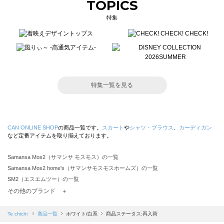
TOPICS
特集
特集一覧を見る
CAN ONLINE SHOP
の商品一覧です。
スカート
や
シャツ・ブラウス
、
カーディガン
など定番アイテムを取り揃えております。
Samansa Mos2（サマンサ モスモス）の一覧
Samansa Mos2 home's（サマンサモスモスホームズ）の一覧
SM2（エスエムツー）の一覧
TSUHARU by Samansa Mos2（ツハルバイサマンサモスモス）の一覧
その他のブランド ＋
sm2rhythm（サマンサモスモス リズム）の一覧
Samansa Mos2 blue（サマンサモスモス ブルー）の一覧
Te chichi
商品一覧
ホワイト/白系
商品ステータス:再入荷
Samansa Mos2 Lagom（サマンサモスモス ラーゴム）の一覧