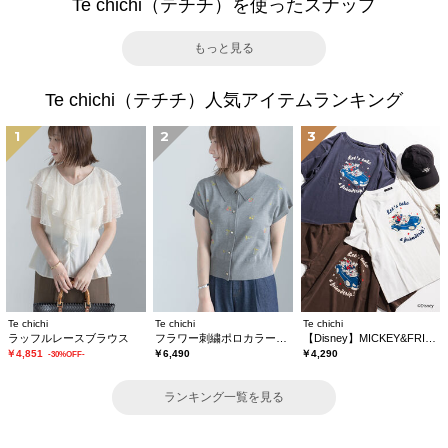
Te chichi（テチチ）を使ったスナップ
もっと見る
Te chichi（テチチ）人気アイテムランキング
1
2
3
Te chichi
Te chichi
Te chichi
ラッフルレースブラウス
フラワー刺繍ポロカラーニット
【Disney】MICKEY&FRIENDS/オーバーサイズTシャツ
￥4,851
￥6,490
￥4,290
-30%OFF-
ランキング一覧を見る