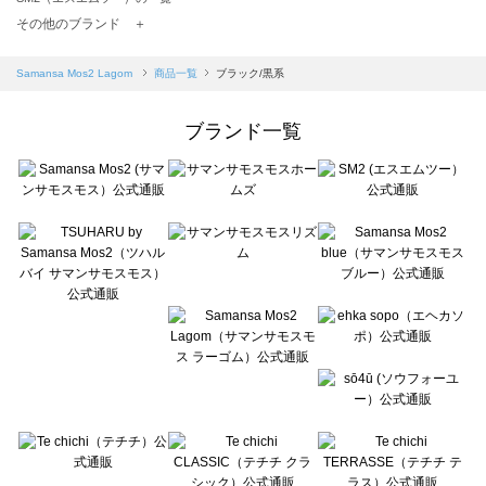
TSUHARU by Samansa Mos2（ツハルバイサマンサモスモス）の一覧
その他のブランド ＋
sm2rhythm（サマンサモスモス リズム）の一覧
Samansa Mos2 blue（サマンサモスモス ブルー）の一覧
Samansa Mos2 Lagom
商品一覧
ブラック/黒系
Samansa Mos2 Lagom（サマンサモスモス ラーゴム）の一覧
ehka sopo（エヘカソポ）の一覧
ブランド一覧
sō4ū（ソウフォーユー）の一覧
Te chichi（テチチ）の一覧
Te chichi CLASSIC（テチチ クラシック）の一覧
Te chichi TERRASSE（テチチ テラス）の一覧
Lugnoncure（ルノンキュール）の一覧
BETTY'S BLUE（べティーズブルー）の一覧
Wpc.（ワールドパーティー）の一覧