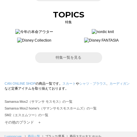
TOPICS
特集
特集一覧を見る
CAN ONLINE SHOP
の商品一覧です。
スカート
や
シャツ・ブラウス
、
カーディガン
など定番アイテムを取り揃えております。
Samansa Mos2（サマンサ モスモス）の一覧
Samansa Mos2 home's（サマンサモスモスホームズ）の一覧
SM2（エスエムツー）の一覧
TSUHARU by Samansa Mos2（ツハルバイサマンサモスモス）の一覧
その他のブランド ＋
sm2rhythm（サマンサモスモス リズム）の一覧
Samansa Mos2 blue（サマンサモスモス ブルー）の一覧
Lugnoncure
商品一覧
ブラック/黒系
商品ステータス:セール