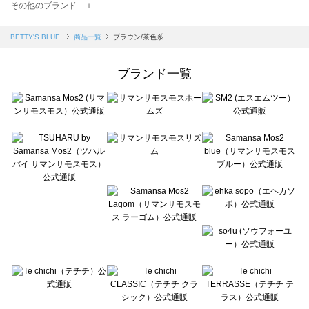
TSUHARU by Samansa Mos2（ツハルバイサマンサモスモス）の一覧
その他のブランド ＋
sm2rhythm（サマンサモスモス リズム）の一覧
Samansa Mos2 blue（サマンサモスモス ブルー）の一覧
BETTY'S BLUE
商品一覧
ブラウン/茶色系
Samansa Mos2 Lagom（サマンサモスモス ラーゴム）の一覧
ehka sopo（エヘカソポ）の一覧
ブランド一覧
sō4ū（ソウフォーユー）の一覧
Te chichi（テチチ）の一覧
Te chichi CLASSIC（テチチ クラシック）の一覧
Te chichi TERRASSE（テチチ テラス）の一覧
Lugnoncure（ルノンキュール）の一覧
BETTY'S BLUE（べティーズブルー）の一覧
Wpc.（ワールドパーティー）の一覧