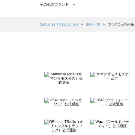
TSUHARU by Samansa Mos2（ツハルバイサマンサモ
その他のブランド ＋
sm2rhythm（サマンサモスモス リズム）の一覧
Samansa Mos2 blue（サマンサモスモス ブルー）の一覧
Samansa Mos2 Lagom（サマンサモスモス ラーゴム）の
Samansa Mos2 home's
商品一覧
ブラウン/茶色系
ehka sopo（エヘカソポ）の一覧
sō4ū（ソウフォーユー）の一覧
Te chichi（テチチ）の一覧
Te chichi CLASSIC（テチチ クラシック）の一覧
Te chichi TERRASSE（テチチ テラス）の一覧
Lugnoncure（ルノンキュール）の一覧
BETTY'S BLUE（べティーズブルー）の一覧
Wpc.（ワールドパーティー）の一覧