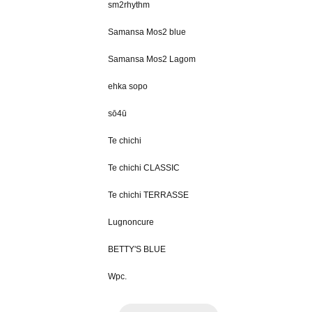
sm2rhythm
Samansa Mos2 blue
Samansa Mos2 Lagom
ehka sopo
sō4ū
Te chichi
Te chichi CLASSIC
Te chichi TERRASSE
Lugnoncure
BETTY'S BLUE
Wpc.