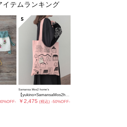
人気アイテムランキング
5
Samansa Mos2 home's
【yukino×SamansaMos2home’s】ブローチ付バッグ
￥2,475
30%OFF-
(税込)
-50%OFF-