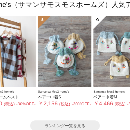
s2 home's（サマンサモスモスホームズ）
3
4
s2 home's
Samansa Mos2 home's
Samansa Mos2 home's
ームベスト
ベアー巾着S
ベアー巾着M
0
￥2,156
￥4,466
(税込)
-30%OFF-
(税込)
-30%OFF-
(税込)
-
ランキング一覧を見る