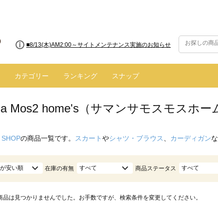
■8/13(木)AM2:00～サイトメンテナンス実施のお知らせ
カテゴリー
ランキング
スナップ
nsa Mos2 home's（サマンサモスモス
 SHOP
の商品一覧です。
スカート
や
シャツ・ブラウス
、
カーディガン
な
が安い順
すべて
すべて
在庫の有無
商品ステータス
商品は見つかりませんでした。お手数ですが、検索条件を変更してください。