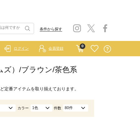
条件から探す
0
ログイン
会員登録
ホームズ）/ブラウン/茶色系
ど定番アイテムを取り揃えております。
1色
80件
カラー
件数