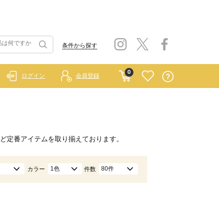
条件から探す
0
ログイン
会員登録
ど定番アイテムを取り揃えております。
1色
80件
カラー
件数