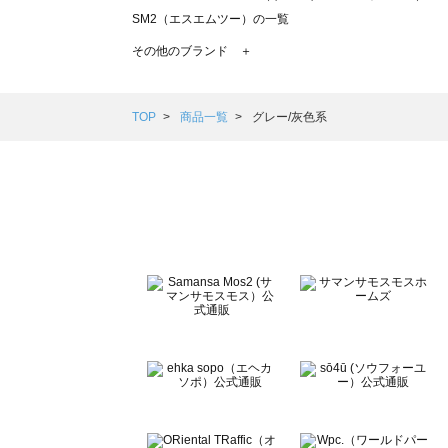
SM2（エスエムツー）の一覧
TSUHARU by Samansa Mos2（ツハルバイサマンサモ
その他のブランド ＋
sm2rhythm（サマンサモスモス リズム）の一覧
Samansa Mos2 blue（サマンサモスモス ブルー）の一覧
Samansa Mos2 Lagom（サマンサモスモス ラーゴム）の
TOP
商品一覧
グレー/灰色系
ehka sopo（エヘカソポ）の一覧
sō4ū（ソウフォーユー）の一覧
Te chichi（テチチ）の一覧
Te chichi CLASSIC（テチチ クラシック）の一覧
Te chichi TERRASSE（テチチ テラス）の一覧
Lugnoncure（ルノンキュール）の一覧
BETTY'S BLUE（べティーズブルー）の一覧
Wpc.（ワールドパーティー）の一覧