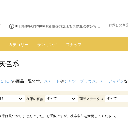
■8/13(木)AM2:00～サイトメンテナンス実施のお知らせ
カテゴリー
ランキング
スナップ
/灰色系
 SHOP
の商品一覧です。
スカート
や
シャツ・ブラウス
、
カーディガン
な
順
すべて
すべて
在庫の有無
商品ステータス
商品は見つかりませんでした。お手数ですが、検索条件を変更してください。