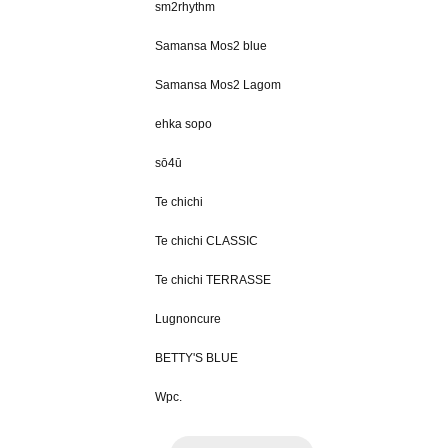
sm2rhythm
Samansa Mos2 blue
Samansa Mos2 Lagom
ehka sopo
sō4ū
Te chichi
Te chichi CLASSIC
Te chichi TERRASSE
Lugnoncure
BETTY'S BLUE
Wpc.