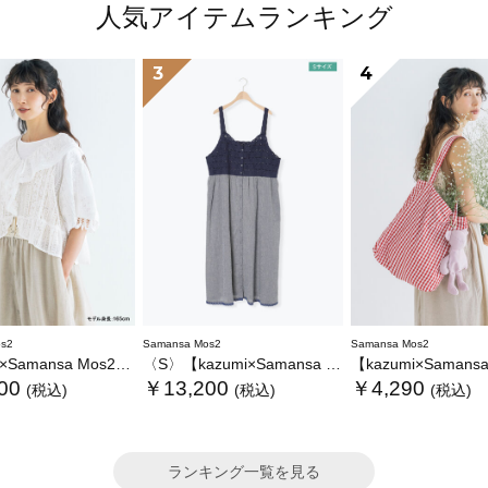
人気アイテムランキング
3
4
s2
Samansa Mos2
Samansa Mos2
ansa Mos2】レースフリルブラウス
〈S〉【kazumi×Samansa Mos2】キャミワンピース《WEB限定カラーあり》
【kazumi×Samansa Mos2】ぬ
00
￥13,200
￥4,290
(税込)
(税込)
(税込)
ランキング一覧を見る