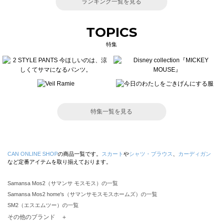
ランキング一覧を見る
TOPICS
特集
特集一覧を見る
CAN ONLINE SHOP
の商品一覧です。
スカート
や
シャツ・ブラウス
、
カーディガン
など定番アイテムを取り揃えております。
Samansa Mos2（サマンサ モスモス）の一覧
Samansa Mos2 home's（サマンサモスモスホームズ）の一覧
SM2（エスエムツー）の一覧
TSUHARU by Samansa Mos2（ツハルバイサマンサモスモス）の一覧
その他のブランド ＋