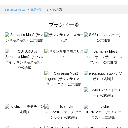
sm2rhythm（サマンサモスモス リズム）の一覧
Samansa Mos2 blue（サマンサモスモス ブルー）の一覧
Samansa Mos2
商品一覧
レッド/赤系
Samansa Mos2 Lagom（サマンサモスモス ラーゴム）の一覧
ehka sopo（エヘカソポ）の一覧
ブランド一覧
sō4ū（ソウフォーユー）の一覧
Te chichi（テチチ）の一覧
Te chichi CLASSIC（テチチ クラシック）の一覧
Te chichi TERRASSE（テチチ テラス）の一覧
Lugnoncure（ルノンキュール）の一覧
BETTY'S BLUE（べティーズブルー）の一覧
Wpc.（ワールドパーティー）の一覧