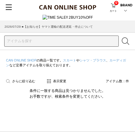
0
BRAND
カート
2026/07/29 ■【お知らせ】ヤマト運輸の配送遅延・停止について
2026/03/18 ■店舗受け取りサービスのご案内
CAN ONLINE SHOP
の商品一覧です。
スカート
や
シャツ・ブラウス
、
カーディガ
ン
など定番アイテムを取り揃えております。
さらに絞り込む
表示変更
アイテム数：
件
条件に一致する商品は見つかりませんでした。
お手数ですが、検索条件を変更してください。