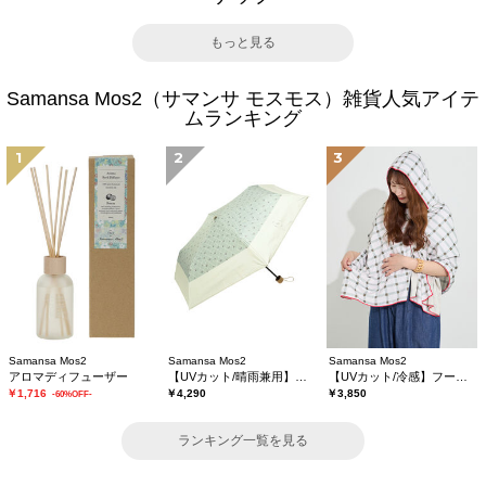
もっと見る
Samansa Mos2（サマンサ モスモス）雑貨人気アイテ
ムランキング
1
2
3
Samansa Mos2
Samansa Mos2
Samansa Mos2
アロマディフューザー
【UVカット/晴雨兼用】折り畳み傘
【UVカット/冷感】フーディータオル
￥1,716
￥4,290
￥3,850
-60%OFF-
ランキング一覧を見る