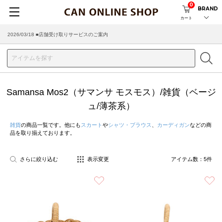
0
BRAND
カート
2026/03/18 ■店舗受け取りサービスのご案内
Samansa Mos2（サマンサ モスモス）/雑貨（ベージ
ュ/薄茶系）
雑貨
の商品一覧です。他にも
スカート
や
シャツ・ブラウス
、
カーディガン
などの商
品を取り揃えております。
さらに絞り込む
表示変更
アイテム数：
5
件
お気に入り