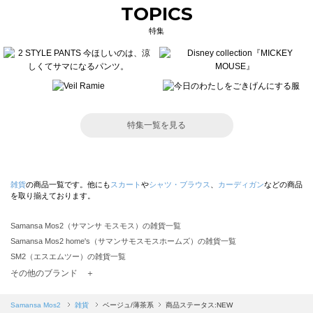
TOPICS
特集
特集一覧を見る
雑貨
の商品一覧です。他にも
スカート
や
シャツ・ブラウス
、
カーディガン
などの商品
を取り揃えております。
Samansa Mos2（サマンサ モスモス）の雑貨一覧
Samansa Mos2 home's（サマンサモスモスホームズ）の雑貨一覧
SM2（エスエムツー）の雑貨一覧
TSUHARU by Samansa Mos2（ツハルバイサマンサモスモス）の雑貨一覧
その他のブランド ＋
sm2rhythm（サマンサモスモス リズム）の雑貨一覧
Samansa Mos2 blue（サマンサモスモス ブルー）の雑貨一覧
Samansa Mos2
雑貨
ベージュ/薄茶系
商品ステータス:NEW