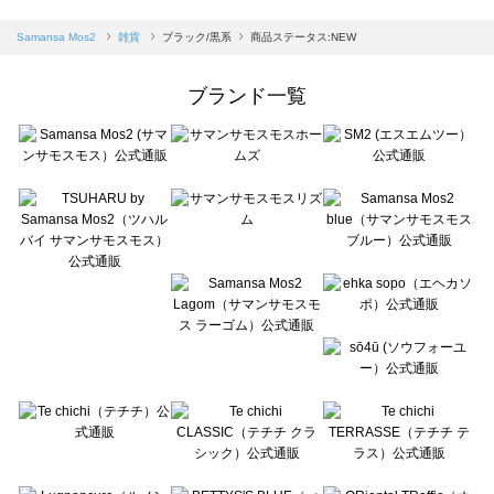
sm2rhythm（サマンサモスモス リズム）の雑貨一覧
Samansa Mos2 blue（サマンサモスモス ブルー）の雑貨一覧
Samansa Mos2
雑貨
ブラック/黒系
商品ステータス:NEW
Samansa Mos2 Lagom（サマンサモスモス ラーゴム）の雑貨一覧
ehka sopo（エヘカソポ）の雑貨一覧
ブランド一覧
sō4ū（ソウフォーユー）の雑貨一覧
Te chichi（テチチ）の雑貨一覧
Te chichi CLASSIC（テチチ クラシック）の雑貨一覧
Te chichi TERRASSE（テチチ テラス）の雑貨一覧
Lugnoncure（ルノンキュール）の雑貨一覧
BETTY'S BLUE（べティーズブルー）の雑貨一覧
Wpc.（ワールドパーティー）の雑貨一覧