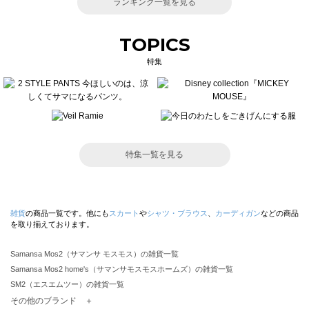
ランキング一覧を見る
TOPICS
特集
特集一覧を見る
雑貨
の商品一覧です。他にも
スカート
や
シャツ・ブラウス
、
カーディガン
などの商品
を取り揃えております。
Samansa Mos2（サマンサ モスモス）の雑貨一覧
Samansa Mos2 home's（サマンサモスモスホームズ）の雑貨一覧
SM2（エスエムツー）の雑貨一覧
TSUHARU by Samansa Mos2（ツハルバイサマンサモスモス）の雑貨一覧
その他のブランド ＋