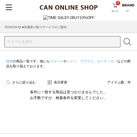
0
BRAND
カート
2026/03/18 ■店舗受け取りサービスのご案内
雑貨
の商品一覧です。他にも
スカート
や
シャツ・ブラウス
、
カーディガン
などの商
品を取り揃えております。
さらに絞り込む
表示変更
アイテム数：
件
条件に一致する商品は見つかりませんでした。
お手数ですが、検索条件を変更してください。