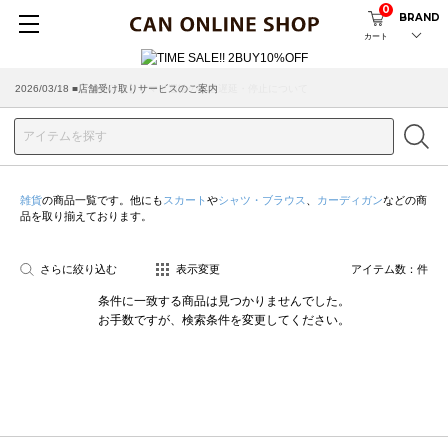
0
BRAND
カート
2026/07/29 ■【お知らせ】ヤマト運輸の配送遅延・停止について
2026/03/18 ■店舗受け取りサービスのご案内
雑貨
の商品一覧です。他にも
スカート
や
シャツ・ブラウス
、
カーディガン
などの商
品を取り揃えております。
さらに絞り込む
表示変更
アイテム数：
件
条件に一致する商品は見つかりませんでした。
お手数ですが、検索条件を変更してください。