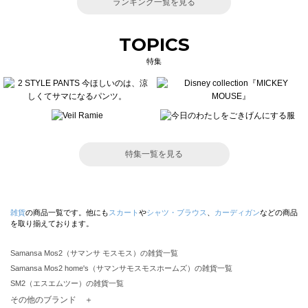
ランキング一覧を見る
TOPICS
特集
特集一覧を見る
雑貨
の商品一覧です。他にも
スカート
や
シャツ・ブラウス
、
カーディガン
などの商品
を取り揃えております。
Samansa Mos2（サマンサ モスモス）の雑貨一覧
Samansa Mos2 home's（サマンサモスモスホームズ）の雑貨一覧
SM2（エスエムツー）の雑貨一覧
TSUHARU by Samansa Mos2（ツハルバイサマンサモスモス）の雑貨一覧
その他のブランド ＋