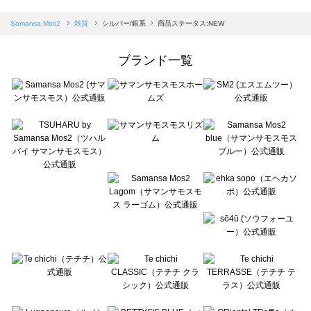
sm2rhythm（サマンサモスモス リズム）の雑貨一覧
Samansa Mos2 blue（サマンサモスモス ブルー）の雑貨一覧
Samansa Mos2
雑貨
シルバー/銀系
商品ステータス:NEW
Samansa Mos2 Lagom（サマンサモスモス ラーゴム）の雑貨一覧
ehka sopo（エヘカソポ）の雑貨一覧
ブランド一覧
sō4ū（ソウフォーユー）の雑貨一覧
Te chichi（テチチ）の雑貨一覧
Te chichi CLASSIC（テチチ クラシック）の雑貨一覧
Te chichi TERRASSE（テチチ テラス）の雑貨一覧
Lugnoncure（ルノンキュール）の雑貨一覧
BETTY'S BLUE（べティーズブルー）の雑貨一覧
Wpc.（ワールドパーティー）の雑貨一覧