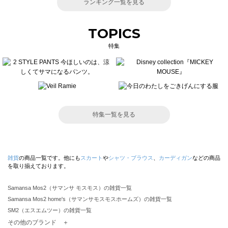
ランキング一覧を見る
TOPICS
特集
特集一覧を見る
雑貨
の商品一覧です。他にも
スカート
や
シャツ・ブラウス
、
カーディガン
などの商品
を取り揃えております。
Samansa Mos2（サマンサ モスモス）の雑貨一覧
Samansa Mos2 home's（サマンサモスモスホームズ）の雑貨一覧
SM2（エスエムツー）の雑貨一覧
TSUHARU by Samansa Mos2（ツハルバイサマンサモスモス）の雑貨一覧
その他のブランド ＋