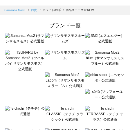
sm2rhythm（サマンサモスモス リズム）の雑貨一覧
Samansa Mos2 blue（サマンサモスモス ブルー）の雑貨一覧
Samansa Mos2
雑貨
ホワイト/白系
商品ステータス:NEW
Samansa Mos2 Lagom（サマンサモスモス ラーゴム）の雑貨一覧
ehka sopo（エヘカソポ）の雑貨一覧
ブランド一覧
sō4ū（ソウフォーユー）の雑貨一覧
Te chichi（テチチ）の雑貨一覧
Te chichi CLASSIC（テチチ クラシック）の雑貨一覧
Te chichi TERRASSE（テチチ テラス）の雑貨一覧
Lugnoncure（ルノンキュール）の雑貨一覧
BETTY'S BLUE（べティーズブルー）の雑貨一覧
Wpc.（ワールドパーティー）の雑貨一覧