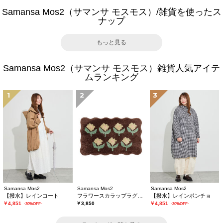
Samansa Mos2（サマンサ モスモス）/雑貨を使ったス
ナップ
もっと見る
Samansa Mos2（サマンサ モスモス）雑貨人気アイテ
ムランキング
1
2
3
Samansa Mos2
Samansa Mos2
Samansa Mos2
【撥水】レインコート
フラワースカラップラグマット
【撥水】レインポンチョ
￥4,851
￥3,850
￥4,851
-30%OFF-
-30%OFF-