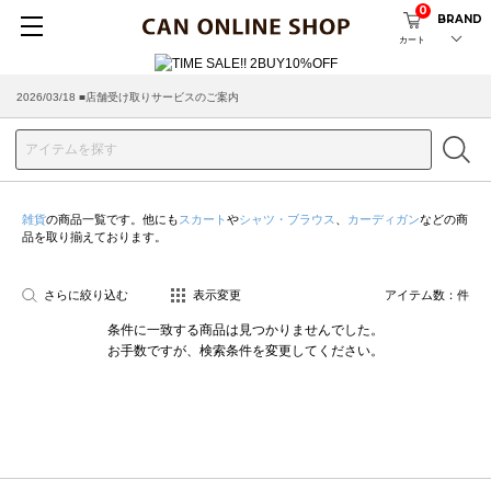
0
BRAND
カート
2026/03/18 ■店舗受け取りサービスのご案内
雑貨
の商品一覧です。他にも
スカート
や
シャツ・ブラウス
、
カーディガン
などの商
品を取り揃えております。
さらに絞り込む
表示変更
アイテム数：
件
条件に一致する商品は見つかりませんでした。
お手数ですが、検索条件を変更してください。