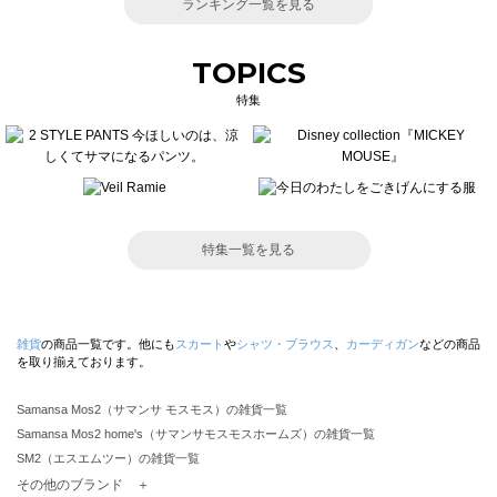
ランキング一覧を見る
TOPICS
特集
特集一覧を見る
雑貨
の商品一覧です。他にも
スカート
や
シャツ・ブラウス
、
カーディガン
などの商品
を取り揃えております。
Samansa Mos2（サマンサ モスモス）の雑貨一覧
Samansa Mos2 home's（サマンサモスモスホームズ）の雑貨一覧
SM2（エスエムツー）の雑貨一覧
TSUHARU by Samansa Mos2（ツハルバイサマンサモスモス）の雑貨一覧
その他のブランド ＋