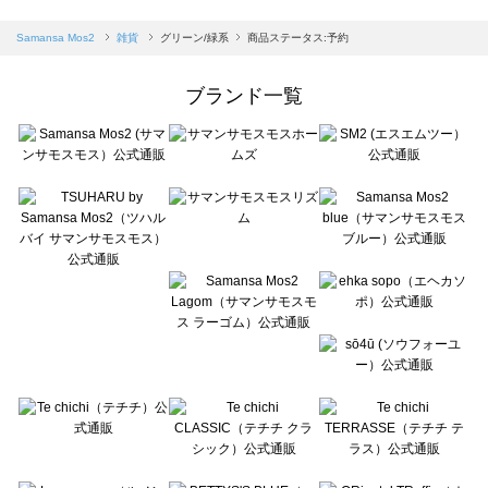
sm2rhythm（サマンサモスモス リズム）の雑貨一覧
Samansa Mos2 blue（サマンサモスモス ブルー）の雑貨一覧
Samansa Mos2
雑貨
グリーン/緑系
商品ステータス:予約
Samansa Mos2 Lagom（サマンサモスモス ラーゴム）の雑貨一覧
ehka sopo（エヘカソポ）の雑貨一覧
ブランド一覧
sō4ū（ソウフォーユー）の雑貨一覧
Te chichi（テチチ）の雑貨一覧
Te chichi CLASSIC（テチチ クラシック）の雑貨一覧
Te chichi TERRASSE（テチチ テラス）の雑貨一覧
Lugnoncure（ルノンキュール）の雑貨一覧
BETTY'S BLUE（べティーズブルー）の雑貨一覧
Wpc.（ワールドパーティー）の雑貨一覧