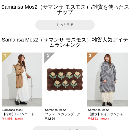
Samansa Mos2（サマンサ モスモス）/雑貨を使ったス
ナップ
もっと見る
Samansa Mos2（サマンサ モスモス）雑貨人気アイテ
ムランキング
1
2
3
Samansa Mos2
Samansa Mos2
Samansa Mos2
【撥水】レインコート
フラワースカラップラグマット
【撥水】レインポンチョ
￥4,851
￥3,850
￥4,851
-30%OFF-
-30%OFF-