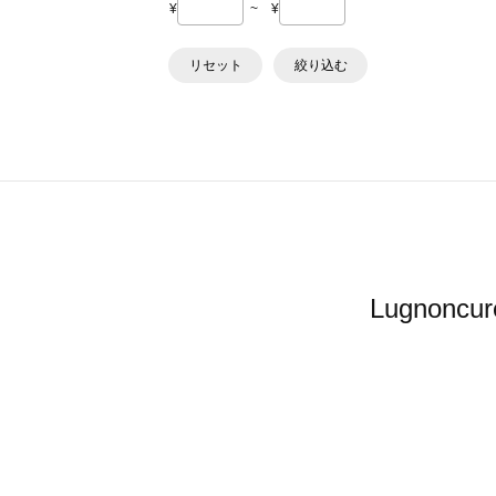
¥
~
¥
リセット
絞り込む
Lugno