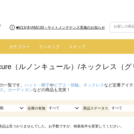
■8/13(木)AM2:00～サイトメンテナンス実施のお知らせ
カテゴリー
ランキング
スナップ
oncure（ルノンキュール）/ネックレス（
の一覧です。
ハット・帽子
や
ピアス・指輪
、
ネックレス
など定番アイテ
ス
、
カーディガン
などの商品も充実！
順
すべて
すべて
在庫の有無
商品ステータス
商品は見つかりませんでした。お手数ですが、検索条件を変更してください。