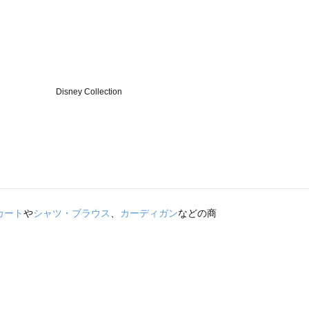
カート
や
シャツ・ブラウス
、
カーディガン
などの商