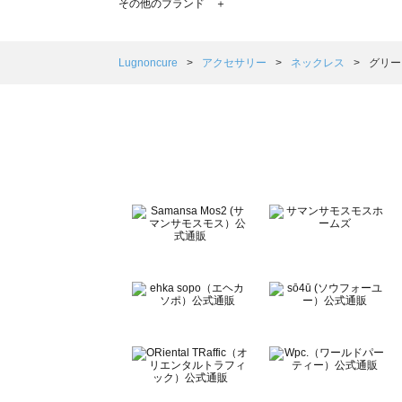
その他のブランド ＋
sm2rhythm（サマンサモスモス リズム）のネックレス一覧
Samansa Mos2 blue（サマンサモスモス ブルー）のネ
Samansa Mos2 Lagom（サマンサモスモス ラーゴム
Lugnoncure
アクセサリー
ネックレス
グリー
ehka sopo（エヘカソポ）のネックレス一覧
sō4ū（ソウフォーユー）のネックレス一覧
Te chichi（テチチ）のネックレス一覧
Te chichi CLASSIC（テチチ クラシック）のネックレス一
Te chichi TERRASSE（テチチ テラス）のネックレス一覧
Lugnoncure（ルノンキュール）のネックレス一覧
BETTY'S BLUE（べティーズブルー）のネックレス一覧
Wpc.（ワールドパーティー）のネックレス一覧