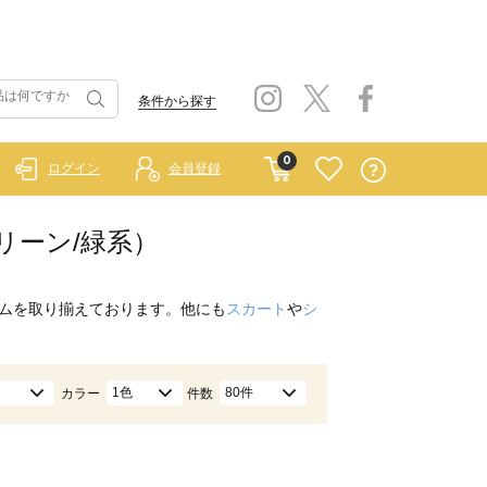
条件から探す
0
ログイン
会員登録
グリーン/緑系）
ムを取り揃えております。他にも
スカート
や
シ
1色
80件
カラー
件数