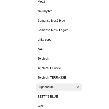
Mos2
sm2rhythm
Samansa Mos2 blue
Samansa Mos2 Lagom
ehka sopo
sō4ū
Te chichi
Te chichi CLASSIC
Te chichi TERRASSE
Lugnoncure
BETTY'S BLUE
Wpc.