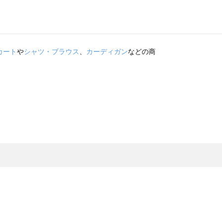
カート
や
シャツ・ブラウス
、
カーディガン
などの商