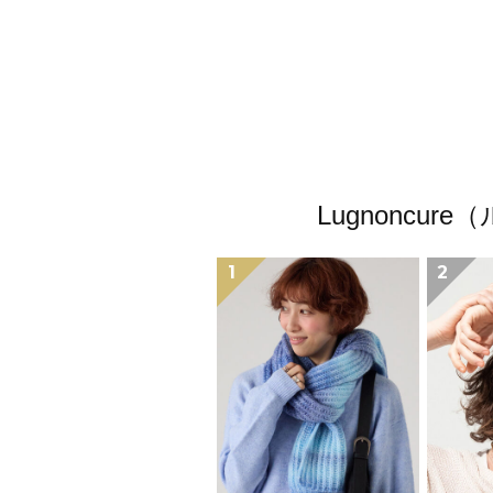
Lugnonc
1
2