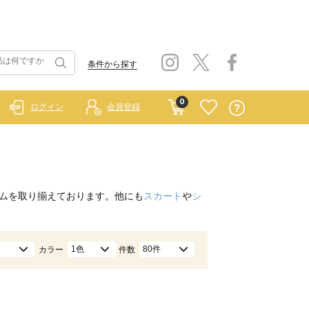
条件から探す
0
ログイン
会員登録
ムを取り揃えております。他にも
スカート
や
シ
1色
80件
カラー
件数