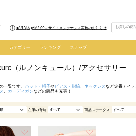
■8/13(木)AM2:00～サイトメンテナンス実施のお知らせ
カテゴリー
ランキング
スナップ
oncure（ルノンキュール）/アクセサリー
の一覧です。
ハット・帽子
や
ピアス・指輪
、
ネックレス
など定番アイテ
ス
、
カーディガン
などの商品も充実！
順
すべて
すべて
在庫の有無
商品ステータス
お気に入り
お気に入り