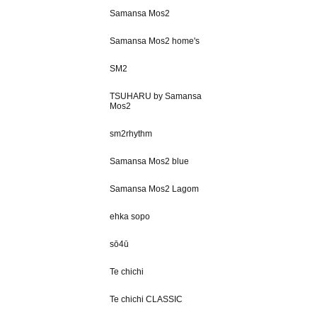
Samansa Mos2
Samansa Mos2 home's
SM2
TSUHARU by Samansa
Mos2
sm2rhythm
Samansa Mos2 blue
Samansa Mos2 Lagom
ehka sopo
sō4ū
Te chichi
Te chichi CLASSIC