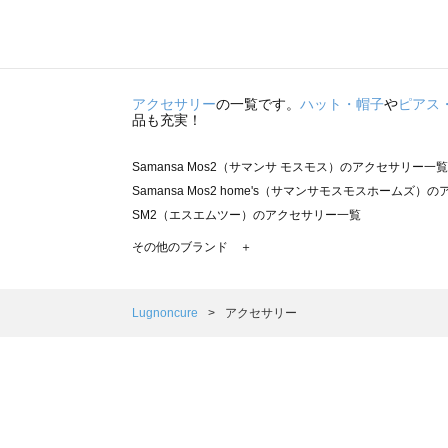
アクセサリー
の一覧です。
ハット・帽子
や
ピアス
品も充実！
Samansa Mos2（サマンサ モスモス）のアクセサリー一覧
Samansa Mos2 home's（サマンサモスモスホームズ
SM2（エスエムツー）のアクセサリー一覧
TSUHARU by Samansa Mos2（ツハルバイサマン
その他のブランド ＋
sm2rhythm（サマンサモスモス リズム）のアクセサリー
Samansa Mos2 blue（サマンサモスモス ブルー）のア
Samansa Mos2 Lagom（サマンサモスモス ラーゴム
Lugnoncure
アクセサリー
ehka sopo（エヘカソポ）のアクセサリー一覧
sō4ū（ソウフォーユー）のアクセサリー一覧
Te chichi（テチチ）のアクセサリー一覧
Te chichi CLASSIC（テチチ クラシック）のアクセサリー
Te chichi TERRASSE（テチチ テラス）のアクセサリー一