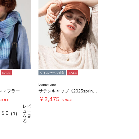
SALE
タイムセール対象
SALE
Lugnoncure
ンマフラー
サテンキャップ《2025spring cat…
￥2,475
0%OFF-
-50%OFF-
レビ
ュー
5.0
（1）
を見
る