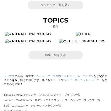
ランキング一覧を見る
TOPICS
特集
特集一覧を見る
トップス
の商品一覧です。
シャツ・ブラウス
や
カットソー
、
カーディガン
など定番ア
イテムを取り揃えております。他にも
スカート
や
ワンピース
、
ニット・セーター
など
の商品も充実！
Samansa Mos2（サマンサ モスモス）のシャツ・ブラウス一覧
Samansa Mos2 home's（サマンサモスモスホームズ）のシャツ・ブラウス一覧
SM2（エスエムツー）のシャツ・ブラウス一覧
TSUHARU by Samansa Mos2（ツハルバイサマンサモスモス）のシャツ・ブラウス一覧