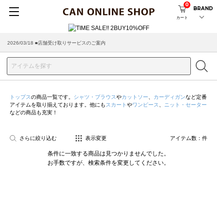
0
BRAND
カート
2026/03/18 ■店舗受け取りサービスのご案内
トップス
の商品一覧です。
シャツ・ブラウス
や
カットソー
、
カーディガン
など定番
アイテムを取り揃えております。他にも
スカート
や
ワンピース
、
ニット・セーター
などの商品も充実！
さらに絞り込む
表示変更
アイテム数：
件
条件に一致する商品は見つかりませんでした。
お手数ですが、検索条件を変更してください。