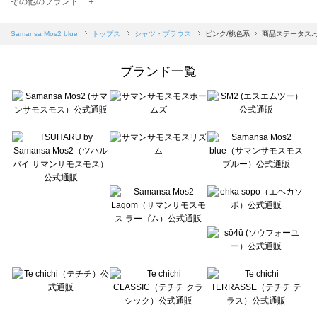
その他のブランド ＋
sm2rhythm（サマンサモスモス リズム）のシャツ・ブラウス一覧
Samansa Mos2 blue（サマンサモスモス ブルー）のシャツ・ブラウス一覧
Samansa Mos2 blue
トップス
シャツ・ブラウス
ピンク/桃色系
商品ステータス:
Samansa Mos2 Lagom（サマンサモスモス ラーゴム）のシャツ・ブラウス一覧
ehka sopo（エヘカソポ）のシャツ・ブラウス一覧
ブランド一覧
sō4ū（ソウフォーユー）のシャツ・ブラウス一覧
Te chichi（テチチ）のシャツ・ブラウス一覧
Te chichi CLASSIC（テチチ クラシック）のシャツ・ブラウス一覧
Te chichi TERRASSE（テチチ テラス）のシャツ・ブラウス一覧
Lugnoncure（ルノンキュール）のシャツ・ブラウス一覧
BETTY'S BLUE（べティーズブルー）のシャツ・ブラウス一覧
Wpc.（ワールドパーティー）のシャツ・ブラウス一覧