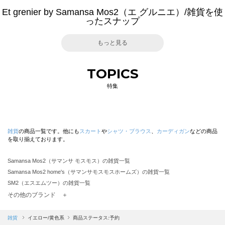
Et grenier by Samansa Mos2（エ グルニエ）/雑貨を使
ったスナップ
もっと見る
TOPICS
特集
雑貨
の商品一覧です。他にも
スカート
や
シャツ・ブラウス
、
カーディガン
などの商品
を取り揃えております。
Samansa Mos2（サマンサ モスモス）の雑貨一覧
Samansa Mos2 home's（サマンサモスモスホームズ）の雑貨一覧
SM2（エスエムツー）の雑貨一覧
TSUHARU by Samansa Mos2（ツハルバイサマンサモスモス）の雑貨一覧
その他のブランド ＋
sm2rhythm（サマンサモスモス リズム）の雑貨一覧
Samansa Mos2 blue（サマンサモスモス ブルー）の雑貨一覧
雑貨
イエロー/黄色系
商品ステータス:予約