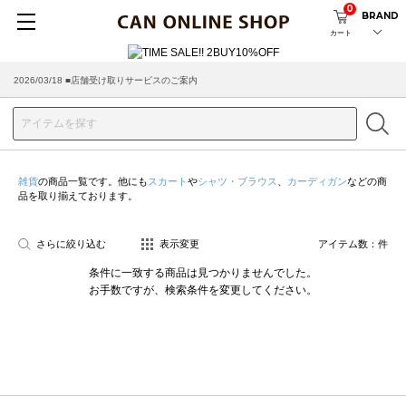
0
BRAND
カート
2026/03/18 ■店舗受け取りサービスのご案内
雑貨
の商品一覧です。他にも
スカート
や
シャツ・ブラウス
、
カーディガン
などの商
品を取り揃えております。
さらに絞り込む
表示変更
アイテム数：
件
条件に一致する商品は見つかりませんでした。
お手数ですが、検索条件を変更してください。