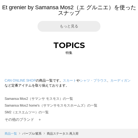
Et grenier by Samansa Mos2（エ グルニエ）を使った
スナップ
もっと見る
TOPICS
特集
CAN ONLINE SHOP
の商品一覧です。
スカート
や
シャツ・ブラウス
、
カーディガン
など定番アイテムを取り揃えております。
Samansa Mos2（サマンサ モスモス）の一覧
Samansa Mos2 home's（サマンサモスモスホームズ）の一覧
SM2（エスエムツー）の一覧
TSUHARU by Samansa Mos2（ツハルバイサマンサモスモス）の一覧
その他のブランド ＋
sm2rhythm（サマンサモスモス リズム）の一覧
Samansa Mos2 blue（サマンサモスモス ブルー）の一覧
商品一覧
パープル/紫系
商品ステータス:再入荷