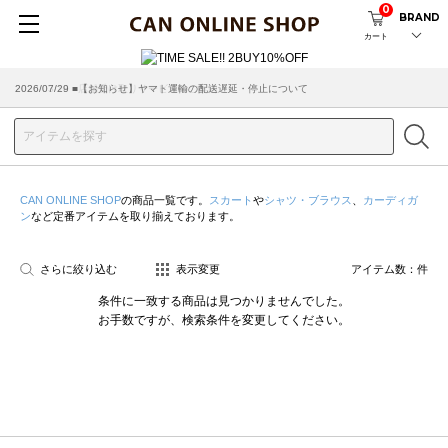
0
BRAND
カート
2026/07/29 ■【お知らせ】ヤマト運輸の配送遅延・停止について
2026/03/18 ■店舗受け取りサービスのご案内
CAN ONLINE SHOP
の商品一覧です。
スカート
や
シャツ・ブラウス
、
カーディガ
ン
など定番アイテムを取り揃えております。
さらに絞り込む
表示変更
アイテム数：
件
条件に一致する商品は見つかりませんでした。
お手数ですが、検索条件を変更してください。