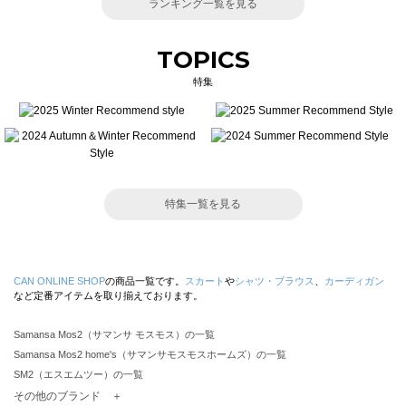
ランキング一覧を見る
TOPICS
特集
特集一覧を見る
CAN ONLINE SHOP
の商品一覧です。
スカート
や
シャツ・ブラウス
、
カーディガン
など定番アイテムを取り揃えております。
Samansa Mos2（サマンサ モスモス）の一覧
Samansa Mos2 home's（サマンサモスモスホームズ）の一覧
SM2（エスエムツー）の一覧
TSUHARU by Samansa Mos2（ツハルバイサマンサモスモス）の一覧
その他のブランド ＋