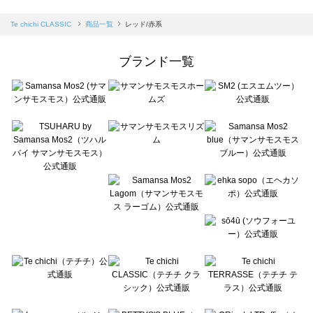
sm2rhythm（サマンサモスモス リズム）の一覧
Samansa Mos2 blue（サマンサモスモス ブルー）の一覧
Te chichi CLASSIC
商品一覧
レッド/赤系
Samansa Mos2 Lagom（サマンサモスモス ラーゴム）の一覧
ehka sopo（エヘカソポ）の一覧
ブランド一覧
sō4ū（ソウフォーユー）の一覧
Te chichi（テチチ）の一覧
Te chichi CLASSIC（テチチ クラシック）の一覧
Te chichi TERRASSE（テチチ テラス）の一覧
Lugnoncure（ルノンキュール）の一覧
BETTY'S BLUE（べティーズブルー）の一覧
Wpc.（ワールドパーティー）の一覧