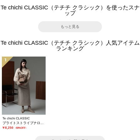
Te chichi CLASSIC（テチチ クラシック）を使ったスナ
ップ
もっと見る
Te chichi CLASSIC（テチチ クラシック）人気アイテム
ランキング
1
Te chichi CLASSIC
ブライトストライプナロースカート《2025winter catalog item》
￥8,250
-50%OFF-