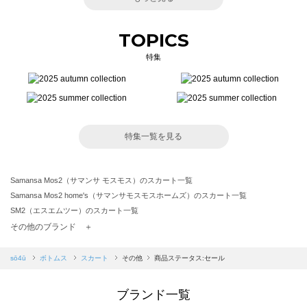
TOPICS
特集
特集一覧を見る
Samansa Mos2（サマンサ モスモス）のスカート一覧
Samansa Mos2 home's（サマンサモスモスホームズ）のスカート一覧
SM2（エスエムツー）のスカート一覧
TSUHARU by Samansa Mos2（ツハルバイサマンサモスモス）のスカート一覧
その他のブランド ＋
sm2rhythm（サマンサモスモス リズム）のスカート一覧
Samansa Mos2 blue（サマンサモスモス ブルー）のスカート一覧
sō4ū
ボトムス
スカート
その他
商品ステータス:セール
Samansa Mos2 Lagom（サマンサモスモス ラーゴム）のスカート一覧
ehka sopo（エヘカソポ）のスカート一覧
ブランド一覧
sō4ū（ソウフォーユー）のスカート一覧