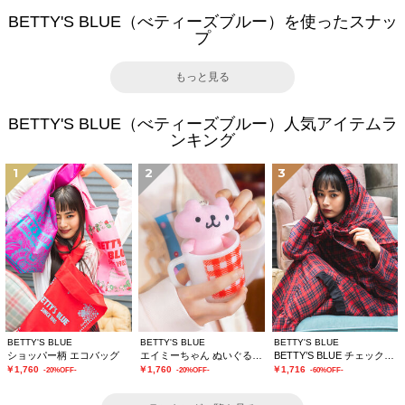
BETTY'S BLUE（べティーズブルー）を使ったスナッ
プ
もっと見る
BETTY'S BLUE（べティーズブルー）人気アイテムラ
ンキング
1
2
3
BETTY'S BLUE
BETTY'S BLUE
BETTY'S BLUE
ショッパー柄 エコバッグ
エイミーちゃん ぬいぐるみチャーム
BETTY’S BLUE チェックストール
￥1,760
￥1,760
￥1,716
-20%OFF-
-20%OFF-
-60%OFF-