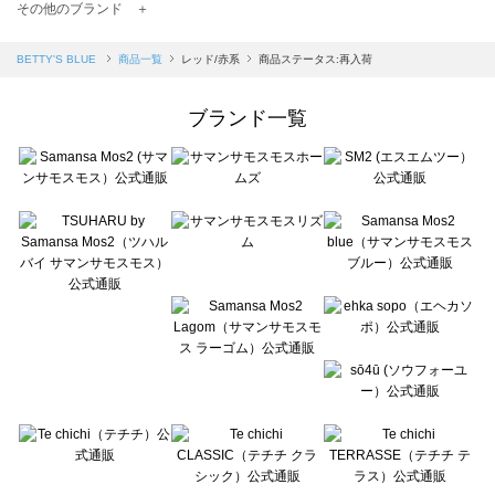
TSUHARU by Samansa Mos2（ツハルバイサマンサモスモス）の一覧
その他のブランド ＋
sm2rhythm（サマンサモスモス リズム）の一覧
Samansa Mos2 blue（サマンサモスモス ブルー）の一覧
BETTY'S BLUE
商品一覧
レッド/赤系
商品ステータス:再入荷
Samansa Mos2 Lagom（サマンサモスモス ラーゴム）の一覧
ehka sopo（エヘカソポ）の一覧
ブランド一覧
sō4ū（ソウフォーユー）の一覧
Te chichi（テチチ）の一覧
Te chichi CLASSIC（テチチ クラシック）の一覧
Te chichi TERRASSE（テチチ テラス）の一覧
Lugnoncure（ルノンキュール）の一覧
BETTY'S BLUE（べティーズブルー）の一覧
Wpc.（ワールドパーティー）の一覧