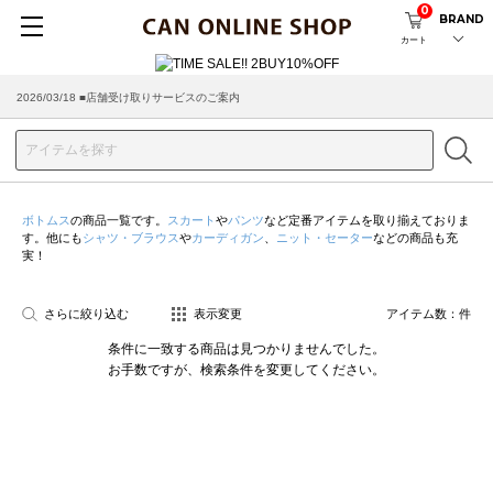
0
BRAND
カート
2026/03/18 ■店舗受け取りサービスのご案内
ボトムス
の商品一覧です。
スカート
や
パンツ
など定番アイテムを取り揃えておりま
す。他にも
シャツ・ブラウス
や
カーディガン
、
ニット・セーター
などの商品も充
実！
さらに絞り込む
表示変更
アイテム数：
件
条件に一致する商品は見つかりませんでした。
お手数ですが、検索条件を変更してください。