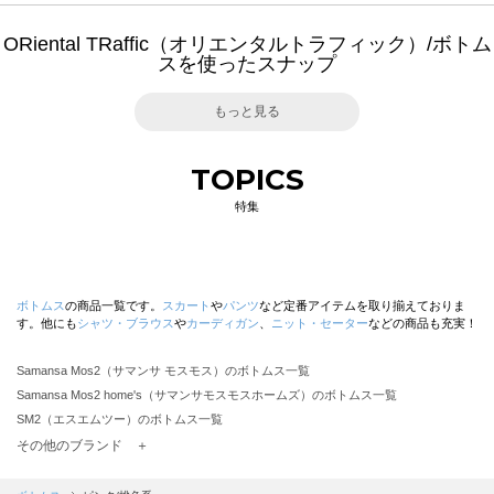
ORiental TRaffic（オリエンタルトラフィック）/ボトム
スを使ったスナップ
もっと見る
TOPICS
特集
ボトムス
の商品一覧です。
スカート
や
パンツ
など定番アイテムを取り揃えておりま
す。他にも
シャツ・ブラウス
や
カーディガン
、
ニット・セーター
などの商品も充実！
Samansa Mos2（サマンサ モスモス）のボトムス一覧
Samansa Mos2 home's（サマンサモスモスホームズ）のボトムス一覧
SM2（エスエムツー）のボトムス一覧
TSUHARU by Samansa Mos2（ツハルバイサマンサモスモス）のボトムス一覧
その他のブランド ＋
sm2rhythm（サマンサモスモス リズム）のボトムス一覧
Samansa Mos2 blue（サマンサモスモス ブルー）のボトムス一覧