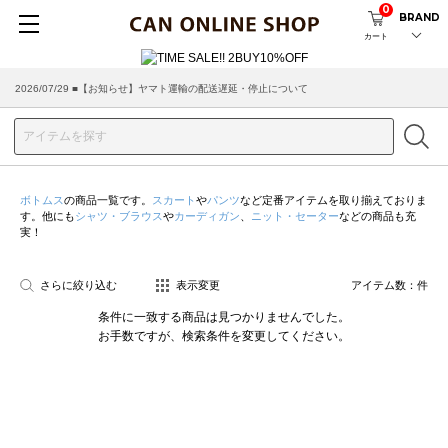
0
BRAND
カート
2026/07/29 ■【お知らせ】ヤマト運輸の配送遅延・停止について
ボトムス
の商品一覧です。
スカート
や
パンツ
など定番アイテムを取り揃えておりま
す。他にも
シャツ・ブラウス
や
カーディガン
、
ニット・セーター
などの商品も充
実！
さらに絞り込む
表示変更
アイテム数：
件
条件に一致する商品は見つかりませんでした。
お手数ですが、検索条件を変更してください。