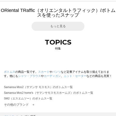
ORiental TRaffic（オリエンタルトラフィック）/ボトム
スを使ったスナップ
もっと見る
TOPICS
特集
ボトムス
の商品一覧です。
スカート
や
パンツ
など定番アイテムを取り揃えておりま
す。他にも
シャツ・ブラウス
や
カーディガン
、
ニット・セーター
などの商品も充実！
Samansa Mos2（サマンサ モスモス）のボトムス一覧
Samansa Mos2 home's（サマンサモスモスホームズ）のボトムス一覧
SM2（エスエムツー）のボトムス一覧
TSUHARU by Samansa Mos2（ツハルバイサマンサモスモス）のボトムス一覧
その他のブランド ＋
sm2rhythm（サマンサモスモス リズム）のボトムス一覧
Samansa Mos2 blue（サマンサモスモス ブルー）のボトムス一覧