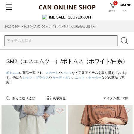
0
BRAND
カート
2026/08/04 ■8/13(木)AM2:00～サイトメンテナンス実施のお知らせ
SM2（エスエムツー）/ボトムス（ホワイト/白系）
ボトムス
の商品一覧です。
スカート
や
パンツ
など定番アイテムを取り揃えておりま
す。他にも
シャツ・ブラウス
や
カーディガン
、
ニット・セーター
などの商品も充
実！
さらに絞り込む
表示変更
アイテム数：
2
件
お気に入り