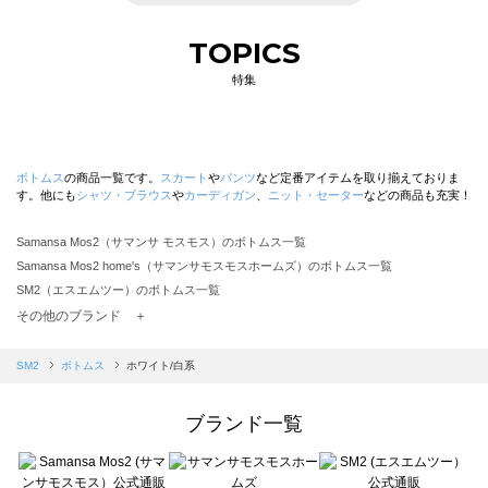
TOPICS
特集
ボトムス
の商品一覧です。
スカート
や
パンツ
など定番アイテムを取り揃えておりま
す。他にも
シャツ・ブラウス
や
カーディガン
、
ニット・セーター
などの商品も充実！
Samansa Mos2（サマンサ モスモス）のボトムス一覧
Samansa Mos2 home's（サマンサモスモスホームズ）のボトムス一覧
SM2（エスエムツー）のボトムス一覧
TSUHARU by Samansa Mos2（ツハルバイサマンサモスモス）のボトムス一覧
その他のブランド ＋
sm2rhythm（サマンサモスモス リズム）のボトムス一覧
Samansa Mos2 blue（サマンサモスモス ブルー）のボトムス一覧
SM2
ボトムス
ホワイト/白系
Samansa Mos2 Lagom（サマンサモスモス ラーゴム）のボトムス一覧
ehka sopo（エヘカソポ）のボトムス一覧
ブランド一覧
sō4ū（ソウフォーユー）のボトムス一覧
Te chichi（テチチ）のボトムス一覧
Te chichi CLASSIC（テチチ クラシック）のボトムス一覧