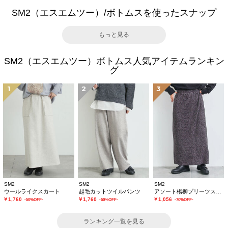
SM2（エスエムツー）/ボトムスを使ったスナップ
もっと見る
SM2（エスエムツー）ボトムス人気アイテムランキン
グ
1
2
3
SM2
SM2
SM2
ウールライクスカート
起毛カットツイルパンツ
アソート楊柳プリーツスカート
￥1,760
￥1,760
￥1,056
-50%OFF-
-50%OFF-
-70%OFF-
ランキング一覧を見る