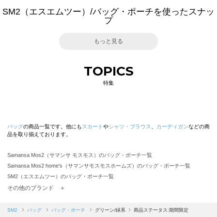
SM2（エスエムツー）/バッグ・ポーチを使ったスナッ
プ
もっと見る
TOPICS
特集
バッグ
の商品一覧です。他にも
スカート
や
シャツ・ブラウス
、
カーディガン
などの商
品を取り揃えております。
Samansa Mos2（サマンサ モスモス）のバッグ・ポーチ一覧
Samansa Mos2 home's（サマンサモスモスホームズ）のバッグ・ポーチ一覧
SM2（エスエムツー）のバッグ・ポーチ一覧
TSUHARU by Samansa Mos2（ツハルバイサマンサモスモス）のバッグ・ポーチ一覧
その他のブランド ＋
sm2rhythm（サマンサモスモス リズム）のバッグ・ポーチ一覧
Samansa Mos2 blue（サマンサモスモス ブルー）のバッグ・ポーチ一覧
SM2
バッグ
バッグ・ポーチ
グリーン/緑系
商品ステータス:期間限定