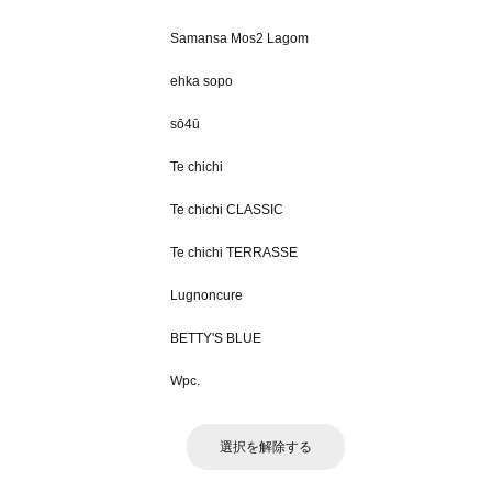
Samansa Mos2 Lagom
ehka sopo
sō4ū
Te chichi
Te chichi CLASSIC
Te chichi TERRASSE
Lugnoncure
BETTY'S BLUE
Wpc.
選択を解除する