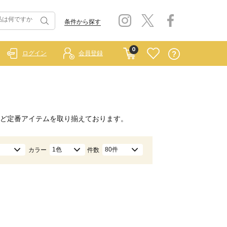
条件から探す
0
ログイン
会員登録
ど定番アイテムを取り揃えております。
1色
80件
カラー
件数