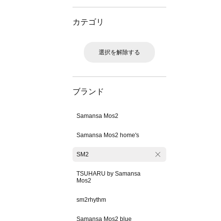
カテゴリ
選択を解除する
ブランド
Samansa Mos2
Samansa Mos2 home's
SM2
TSUHARU by Samansa
Mos2
sm2rhythm
Samansa Mos2 blue