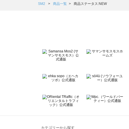
Samansa Mos2 Lagom（サマンサモスモス ラーゴム）の
SM2
商品一覧
商品ステータス:NEW
ehka sopo（エヘカソポ）の一覧
sō4ū（ソウフォーユー）の一覧
Te chichi（テチチ）の一覧
Te chichi CLASSIC（テチチ クラシック）の一覧
Te chichi TERRASSE（テチチ テラス）の一覧
Lugnoncure（ルノンキュール）の一覧
BETTY'S BLUE（べティーズブルー）の一覧
Wpc.（ワールドパーティー）の一覧
カテゴリーから探す