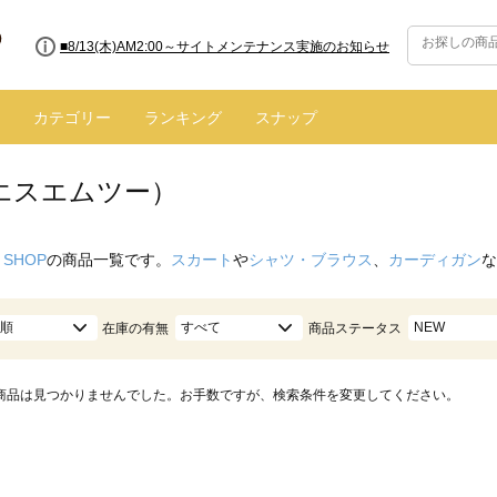
■8/13(木)AM2:00～サイトメンテナンス実施のお知らせ
カテゴリー
ランキング
スナップ
（エスエムツー）
 SHOP
の商品一覧です。
スカート
や
シャツ・ブラウス
、
カーディガン
な
順
すべて
NEW
在庫の有無
商品ステータス
商品は見つかりませんでした。お手数ですが、検索条件を変更してください。