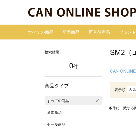
すべての商品
新着商品
再入荷商品
ブランド
SM2
検索結果
0
件
CAN ONLINE
商品タイプ
人気
表示順
すべての商品
条件に一致する
通常商品
セール商品