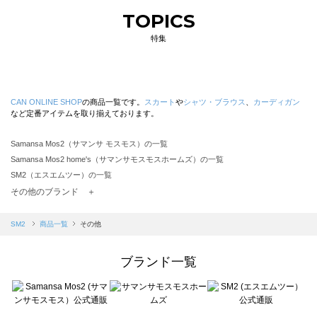
TOPICS
特集
CAN ONLINE SHOP
の商品一覧です。
スカート
や
シャツ・ブラウス
、
カーディガン
など定番アイテムを取り揃えております。
Samansa Mos2（サマンサ モスモス）の一覧
Samansa Mos2 home's（サマンサモスモスホームズ）の一覧
SM2（エスエムツー）の一覧
TSUHARU by Samansa Mos2（ツハルバイサマンサモスモス）の一覧
その他のブランド ＋
sm2rhythm（サマンサモスモス リズム）の一覧
Samansa Mos2 blue（サマンサモスモス ブルー）の一覧
SM2
商品一覧
その他
Samansa Mos2 Lagom（サマンサモスモス ラーゴム）の一覧
ehka sopo（エヘカソポ）の一覧
ブランド一覧
sō4ū（ソウフォーユー）の一覧
Te chichi（テチチ）の一覧
Te chichi CLASSIC（テチチ クラシック）の一覧
Te chichi TERRASSE（テチチ テラス）の一覧