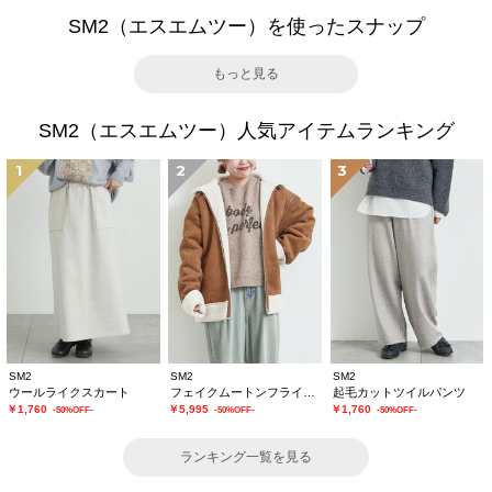
SM2（エスエムツー）を使ったスナップ
もっと見る
SM2（エスエムツー）人気アイテムランキング
1
2
3
SM2
SM2
SM2
ウールライクスカート
フェイクムートンフライトジャケット
起毛カットツイルパンツ
￥1,760
￥5,995
￥1,760
-50%OFF-
-50%OFF-
-50%OFF-
ランキング一覧を見る