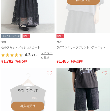
タイムセール対象
SALE
SALE
SM2
SM2
セルフカット メッシュスカート
ラグランスリーブプリントシアーニット
レビュー
4.3
（3）
を見る
¥1,782
¥1,485
-70%OFF-
-70%OFF-
お気に入り
SOLD OUT
再入荷受付