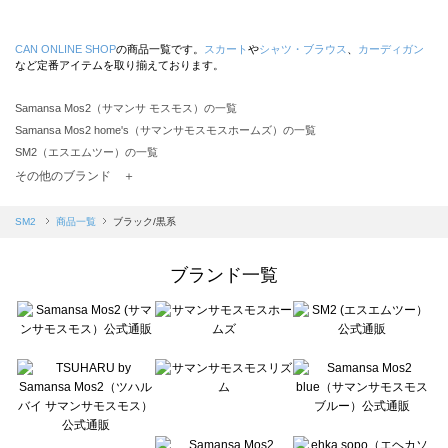
CAN ONLINE SHOP
の商品一覧です。
スカート
や
シャツ・ブラウス
、
カーディガン
など定番アイテムを取り揃えております。
Samansa Mos2（サマンサ モスモス）の一覧
Samansa Mos2 home's（サマンサモスモスホームズ）の一覧
SM2（エスエムツー）の一覧
TSUHARU by Samansa Mos2（ツハルバイサマンサモスモス）の一覧
その他のブランド ＋
sm2rhythm（サマンサモスモス リズム）の一覧
Samansa Mos2 blue（サマンサモスモス ブルー）の一覧
SM2
商品一覧
ブラック/黒系
Samansa Mos2 Lagom（サマンサモスモス ラーゴム）の一覧
ehka sopo（エヘカソポ）の一覧
ブランド一覧
sō4ū（ソウフォーユー）の一覧
Te chichi（テチチ）の一覧
Te chichi CLASSIC（テチチ クラシック）の一覧
Te chichi TERRASSE（テチチ テラス）の一覧
Lugnoncure（ルノンキュール）の一覧
BETTY'S BLUE（べティーズブルー）の一覧
Wpc.（ワールドパーティー）の一覧