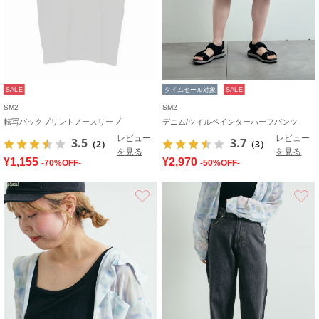
SALE
タイムセール対象
SALE
SM2
SM2
転写バックプリントノースリーブ
デニム/ツイルペインターハーフパンツ
レビュー
レビュー
3.5
3.7
（2）
（3）
を見る
を見る
¥1,155
¥2,970
-70%OFF-
-50%OFF-
お気に入り