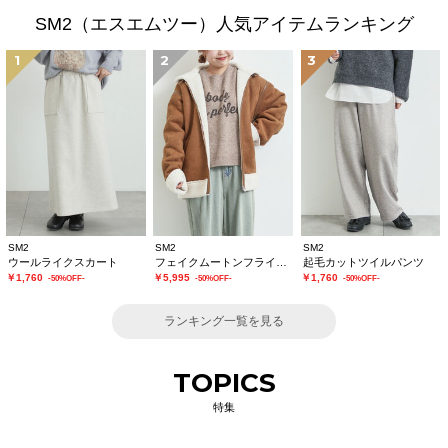
SM2（エスエムツー）人気アイテムランキング
1
2
3
SM2
SM2
SM2
ウールライクスカート
フェイクムートンフライトジャケット
起毛カットツイルパンツ
￥1,760
￥5,995
￥1,760
-50%OFF-
-50%OFF-
-50%OFF-
ランキング一覧を見る
TOPICS
特集