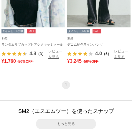
タイムセール対象
SALE
タイムセール対象
SALE
SM2
SM2
ランダムリブカップ付アシメキャミソール
デニム配色ラインパンツ
レビュー
レビュー
4.3
4.0
（3）
（5）
を見る
を見る
¥1,760
¥3,245
-50%OFF-
-50%OFF-
1
SM2（エスエムツー）を使ったスナップ
もっと見る