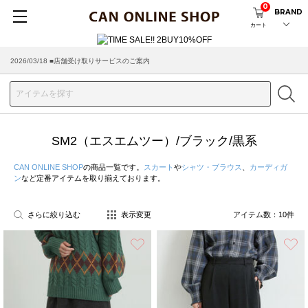
0
BRAND
カート
2026/03/18 ■店舗受け取りサービスのご案内
SM2（エスエムツー）/ブラック/黒系
CAN ONLINE SHOP
の商品一覧です。
スカート
や
シャツ・ブラウス
、
カーディガ
ン
など定番アイテムを取り揃えております。
さらに絞り込む
表示変更
アイテム数：
10
件
お気に入り