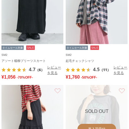
タイムセール対象
SALE
タイムセール対象
SALE
SM2
SM2
アソート楊柳プリーツスカート
起毛チェックシャツ
レビュー
レビュー
4.7
4.5
（6）
（11）
を見る
を見る
¥1,056
¥1,760
-70%OFF-
-50%OFF-
お気に入り
SOLD OUT
再入荷受付