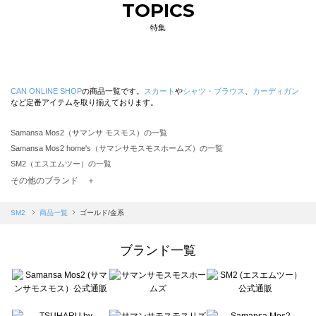
TOPICS
特集
CAN ONLINE SHOP
の商品一覧です。
スカート
や
シャツ・ブラウス
、
カーディガン
など定番アイテムを取り揃えております。
Samansa Mos2（サマンサ モスモス）の一覧
Samansa Mos2 home's（サマンサモスモスホームズ）の一覧
SM2（エスエムツー）の一覧
TSUHARU by Samansa Mos2（ツハルバイサマンサモスモス）の一覧
その他のブランド ＋
sm2rhythm（サマンサモスモス リズム）の一覧
Samansa Mos2 blue（サマンサモスモス ブルー）の一覧
SM2
商品一覧
ゴールド/金系
Samansa Mos2 Lagom（サマンサモスモス ラーゴム）の一覧
ehka sopo（エヘカソポ）の一覧
ブランド一覧
sō4ū（ソウフォーユー）の一覧
Te chichi（テチチ）の一覧
Te chichi CLASSIC（テチチ クラシック）の一覧
Te chichi TERRASSE（テチチ テラス）の一覧