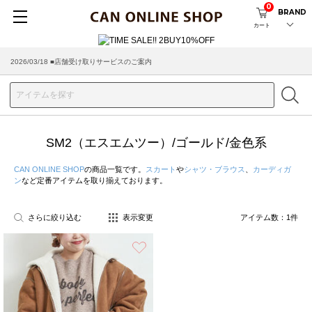
0
BRAND
カート
2026/03/18 ■店舗受け取りサービスのご案内
SM2（エスエムツー）/ゴールド/金色系
CAN ONLINE SHOP
の商品一覧です。
スカート
や
シャツ・ブラウス
、
カーディガ
ン
など定番アイテムを取り揃えております。
さらに絞り込む
表示変更
アイテム数：
1
件
お気に入り