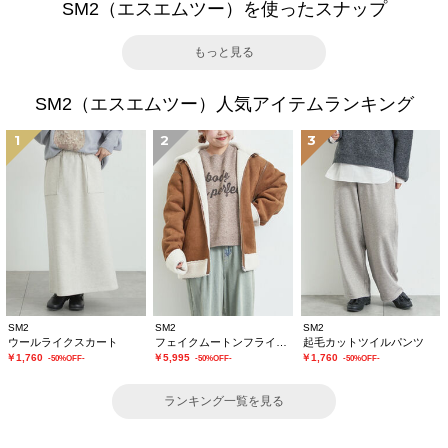
SM2（エスエムツー）を使ったスナップ
もっと見る
SM2（エスエムツー）人気アイテムランキング
1
2
3
SM2
SM2
SM2
ウールライクスカート
フェイクムートンフライトジャケット
起毛カットツイルパンツ
￥1,760
￥5,995
￥1,760
-50%OFF-
-50%OFF-
-50%OFF-
ランキング一覧を見る