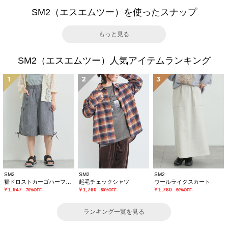
SM2（エスエムツー）を使ったスナップ
もっと見る
SM2（エスエムツー）人気アイテムランキング
1
2
3
SM2
SM2
SM2
裾ドロストカーゴハーフパンツ
起毛チェックシャツ
ウールライクスカート
￥1,947
￥1,760
￥1,760
-70%OFF-
-50%OFF-
-50%OFF-
ランキング一覧を見る