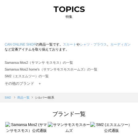
TOPICS
特集
CAN ONLINE SHOP
の商品一覧です。
スカート
や
シャツ・ブラウス
、
カーディガン
など定番アイテムを取り揃えております。
Samansa Mos2（サマンサ モスモス）の一覧
Samansa Mos2 home's（サマンサモスモスホームズ）の一覧
SM2（エスエムツー）の一覧
TSUHARU by Samansa Mos2（ツハルバイサマンサモスモス）の一覧
その他のブランド ＋
sm2rhythm（サマンサモスモス リズム）の一覧
Samansa Mos2 blue（サマンサモスモス ブルー）の一覧
SM2
商品一覧
シルバー/銀系
Samansa Mos2 Lagom（サマンサモスモス ラーゴム）の一覧
ehka sopo（エヘカソポ）の一覧
ブランド一覧
sō4ū（ソウフォーユー）の一覧
Te chichi（テチチ）の一覧
Te chichi CLASSIC（テチチ クラシック）の一覧
Te chichi TERRASSE（テチチ テラス）の一覧