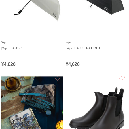
Wpc.
Wpc.
[Wpc.IZA]ASC
[Wpc.IZA] ULTRA LIGHT
¥4,620
¥4,620
お気に入り