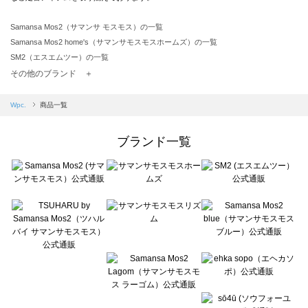
Samansa Mos2（サマンサ モスモス）の一覧
Samansa Mos2 home's（サマンサモスモスホームズ）の一覧
SM2（エスエムツー）の一覧
TSUHARU by Samansa Mos2（ツハルバイサマンサモスモス）の一覧
その他のブランド ＋
sm2rhythm（サマンサモスモス リズム）の一覧
Samansa Mos2 blue（サマンサモスモス ブルー）の一覧
Wpc.
商品一覧
Samansa Mos2 Lagom（サマンサモスモス ラーゴム）の一覧
ehka sopo（エヘカソポ）の一覧
ブランド一覧
sō4ū（ソウフォーユー）の一覧
Te chichi（テチチ）の一覧
Te chichi CLASSIC（テチチ クラシック）の一覧
Te chichi TERRASSE（テチチ テラス）の一覧
Lugnoncure（ルノンキュール）の一覧
BETTY'S BLUE（べティーズブルー）の一覧
Wpc.（ワールドパーティー）の一覧