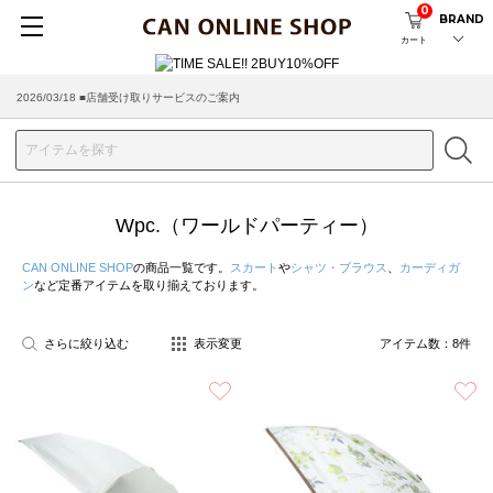
0
BRAND
カート
2026/03/18 ■店舗受け取りサービスのご案内
Wpc.（ワールドパーティー）
CAN ONLINE SHOP
の商品一覧です。
スカート
や
シャツ・ブラウス
、
カーディガ
ン
など定番アイテムを取り揃えております。
さらに絞り込む
表示変更
アイテム数：
8
件
お気に入り