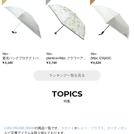
Wpc.
Wpc.
Wpc.
遮光バックプロテクトパラソル tiny
plantica×Wpc.フラワーアンブレラプラスティックmini
[Wpc.IZA]ASC
￥4,180
￥3,740
￥4,620
ランキング一覧を見る
TOPICS
特集
CAN ONLINE SHOP
の商品一覧です。
スカート
や
シャツ・ブラウス
、
カーディガン
など定番アイテムを取り揃えております。