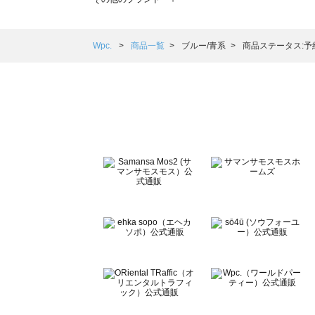
sm2rhythm（サマンサモスモス リズム）の一覧
Samansa Mos2 blue（サマンサモスモス ブルー）の一覧
Samansa Mos2 Lagom（サマンサモスモス ラーゴム）の
Wpc.
商品一覧
ブルー/青系
商品ステータス:予
ehka sopo（エヘカソポ）の一覧
sō4ū（ソウフォーユー）の一覧
Te chichi（テチチ）の一覧
Te chichi CLASSIC（テチチ クラシック）の一覧
Te chichi TERRASSE（テチチ テラス）の一覧
Lugnoncure（ルノンキュール）の一覧
BETTY'S BLUE（べティーズブルー）の一覧
Wpc.（ワールドパーティー）の一覧