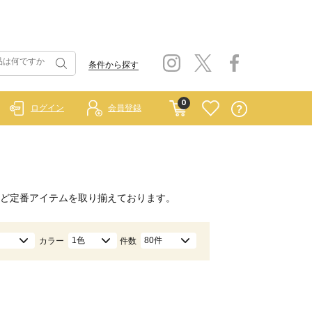
条件から探す
0
ログイン
会員登録
ど定番アイテムを取り揃えております。
1色
80件
カラー
件数