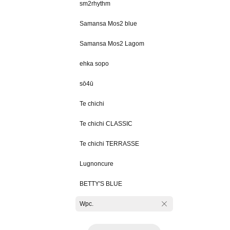
sm2rhythm
Samansa Mos2 blue
Samansa Mos2 Lagom
ehka sopo
sō4ū
Te chichi
Te chichi CLASSIC
Te chichi TERRASSE
Lugnoncure
BETTY'S BLUE
Wpc.