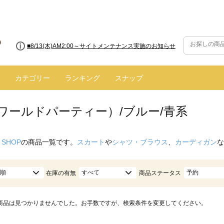
■8/13(木)AM2:00～サイトメンテナンス実施のお知らせ
カテゴリー
ランキング
スナップ
（ワールドパーティー）/ブルー/青系
 SHOP
の商品一覧です。
スカート
や
シャツ・ブラウス
、
カーディガン
な
順
すべて
予約
在庫の有無
商品ステータス
商品は見つかりませんでした。お手数ですが、検索条件を変更してください。