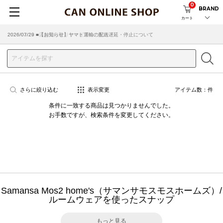
0
BRAND
カート
2026/07/29 ■【お知らせ】ヤマト運輸の配送遅延・停止について
2026/03/18 ■店舗受け取りサービスのご案内
さらに絞り込む
表示変更
アイテム数：
件
条件に一致する商品は見つかりませんでした。
お手数ですが、検索条件を変更してください。
Samansa Mos2 home's（サマンサモスモスホームズ）/
ルームウェアを使ったスナップ
もっと見る