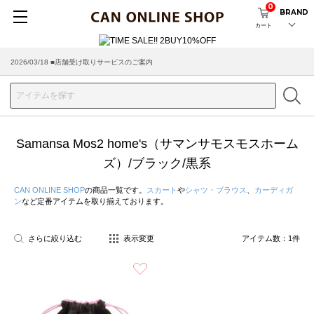
0
BRAND
カート
2026/03/18 ■店舗受け取りサービスのご案内
Samansa Mos2 home's（サマンサモスモスホーム
ズ）/ブラック/黒系
CAN ONLINE SHOP
の商品一覧です。
スカート
や
シャツ・ブラウス
、
カーディガ
ン
など定番アイテムを取り揃えております。
さらに絞り込む
表示変更
アイテム数：
1
件
お気に入り