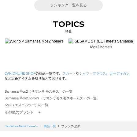
ランキング一覧を見る
TOPICS
特集
CAN ONLINE SHOP
の商品一覧です。
スカート
や
シャツ・ブラウス
、
カーディガン
など定番アイテムを取り揃えております。
Samansa Mos2（サマンサ モスモス）の一覧
Samansa Mos2 home's（サマンサモスモスホームズ）の一覧
SM2（エスエムツー）の一覧
TSUHARU by Samansa Mos2（ツハルバイサマンサモスモス）の一覧
その他のブランド ＋
sm2rhythm（サマンサモスモス リズム）の一覧
Samansa Mos2 blue（サマンサモスモス ブルー）の一覧
Samansa Mos2 home's
商品一覧
ブラック/黒系
Samansa Mos2 Lagom（サマンサモスモス ラーゴム）の一覧