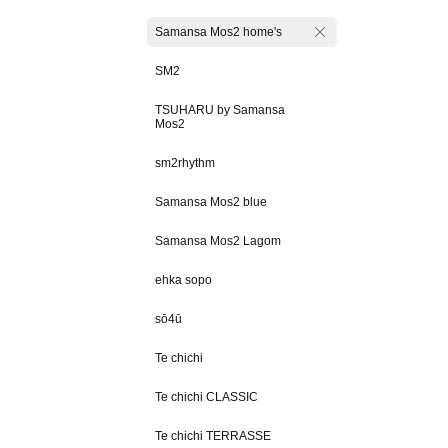
Samansa Mos2 home's
SM2
TSUHARU by Samansa
Mos2
sm2rhythm
Samansa Mos2 blue
Samansa Mos2 Lagom
ehka sopo
sō4ū
Te chichi
Te chichi CLASSIC
Te chichi TERRASSE