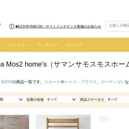
■8/13(木)AM2:00～サイトメンテナンス実施のお知らせ
カテゴリー
ランキング
スナップ
nsa Mos2 home's（サマンサモスモス
 SHOP
の商品一覧です。
スカート
や
シャツ・ブラウス
、
カーディガン
な
順
すべて
すべて
在庫の有無
商品ステータス
お気に入り
お気に入り