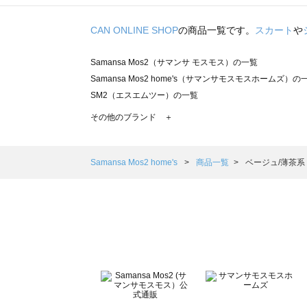
CAN ONLINE SHOP
の商品一覧です。
スカート
や
Samansa Mos2（サマンサ モスモス）の一覧
Samansa Mos2 home's（サマンサモスモスホームズ）の
SM2（エスエムツー）の一覧
TSUHARU by Samansa Mos2（ツハルバイサマンサモ
その他のブランド ＋
sm2rhythm（サマンサモスモス リズム）の一覧
Samansa Mos2 blue（サマンサモスモス ブルー）の一覧
Samansa Mos2 Lagom（サマンサモスモス ラーゴム）の
Samansa Mos2 home's
商品一覧
ベージュ/薄茶系
ehka sopo（エヘカソポ）の一覧
sō4ū（ソウフォーユー）の一覧
Te chichi（テチチ）の一覧
Te chichi CLASSIC（テチチ クラシック）の一覧
Te chichi TERRASSE（テチチ テラス）の一覧
Lugnoncure（ルノンキュール）の一覧
BETTY'S BLUE（べティーズブルー）の一覧
Wpc.（ワールドパーティー）の一覧