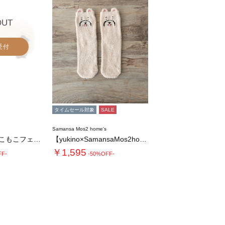
OUT
受付
タイムセール対象
SALE
Samansa Mos2 home's
【PEANUTS】もこもこフェイスティッシュ…
【yukino×SamansaMos2hom…
￥1,595
FF-
-50%OFF-