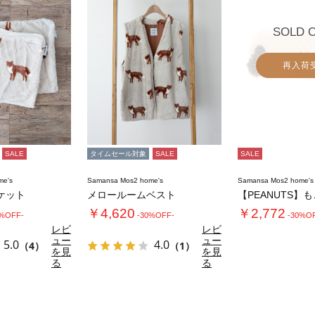
SOLD 
再入荷
SALE
タイムセール対象
SALE
SALE
me's
Samansa Mos2 home's
Samansa Mos2 home's
ケット
メロールームベスト
￥4,620
￥2,772
0%OFF-
-30%OFF-
-30%O
レビ
レビ
ュー
ュー
5.0
4.0
（4）
（1）
を見
を見
る
る