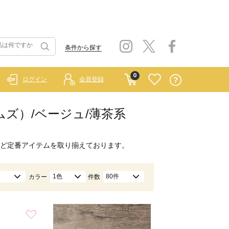
条件から探す
0
ログイン
会員登録
ホームズ）/ベージュ/薄茶系
ど定番アイテムを取り揃えております。
1色
80件
カラー
件数
お気に入り
お気に入り