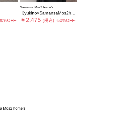
Samansa Mos2 home's
【yukino×SamansaMos2home’s】ブローチ付バッグ
￥2,475
30%OFF-
(税込)
-50%OFF-