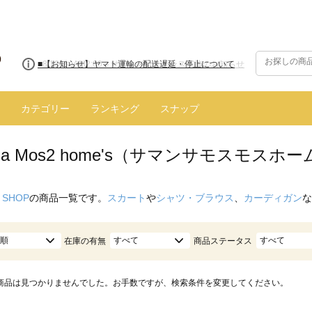
■8/13(木)AM2:00～サイトメンテナンス実施のお知らせ
カテゴリー
ランキング
スナップ
nsa Mos2 home's（サマンサモスモス
 SHOP
の商品一覧です。
スカート
や
シャツ・ブラウス
、
カーディガン
な
順
すべて
すべて
在庫の有無
商品ステータス
商品は見つかりませんでした。お手数ですが、検索条件を変更してください。