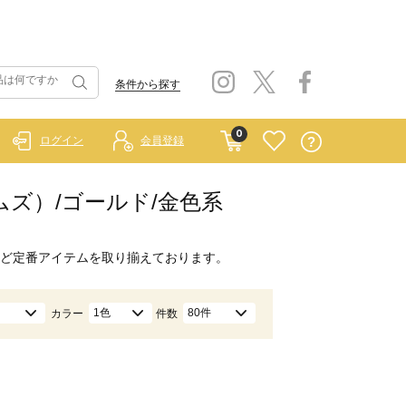
条件から探す
0
ログイン
会員登録
ホームズ）/ゴールド/金色系
ど定番アイテムを取り揃えております。
1色
80件
カラー
件数