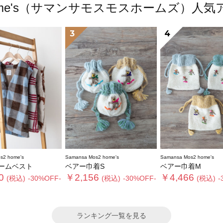
s2 home's（サマンサモスモスホームズ）
3
4
s2 home's
Samansa Mos2 home's
Samansa Mos2 home's
ームベスト
ベアー巾着S
ベアー巾着M
0
￥2,156
￥4,466
(税込)
-30%OFF-
(税込)
-30%OFF-
(税込)
-
ランキング一覧を見る