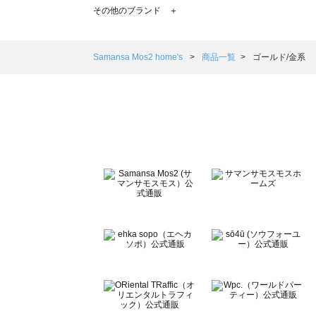
TSUHARU by Samansa Mos2（ツハルバイサマンサモ
その他のブランド ＋
sm2rhythm（サマンサモスモス リズム）の一覧
Samansa Mos2 blue（サマンサモスモス ブルー）の一覧
Samansa Mos2 Lagom（サマンサモスモス ラーゴム）の
Samansa Mos2 home's
商品一覧
ゴールド/金系
ehka sopo（エヘカソポ）の一覧
sō4ū（ソウフォーユー）の一覧
Te chichi（テチチ）の一覧
Te chichi CLASSIC（テチチ クラシック）の一覧
Te chichi TERRASSE（テチチ テラス）の一覧
Lugnoncure（ルノンキュール）の一覧
BETTY'S BLUE（べティーズブルー）の一覧
Wpc.（ワールドパーティー）の一覧