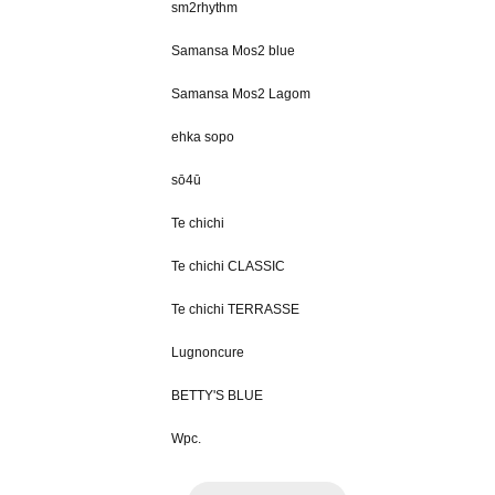
sm2rhythm
Samansa Mos2 blue
Samansa Mos2 Lagom
ehka sopo
sō4ū
Te chichi
Te chichi CLASSIC
Te chichi TERRASSE
Lugnoncure
BETTY'S BLUE
Wpc.