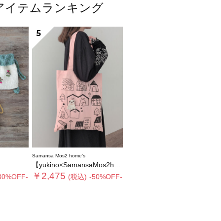
人気アイテムランキング
5
Samansa Mos2 home's
【yukino×SamansaMos2home’s】ブローチ付バッグ
￥2,475
30%OFF-
(税込)
-50%OFF-