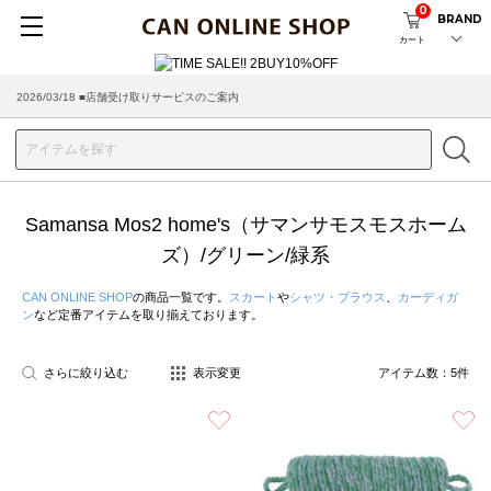
0
BRAND
カート
2026/03/18 ■店舗受け取りサービスのご案内
Samansa Mos2 home's（サマンサモスモスホーム
ズ）/グリーン/緑系
CAN ONLINE SHOP
の商品一覧です。
スカート
や
シャツ・ブラウス
、
カーディガ
ン
など定番アイテムを取り揃えております。
さらに絞り込む
表示変更
アイテム数：
5
件
お気に入り