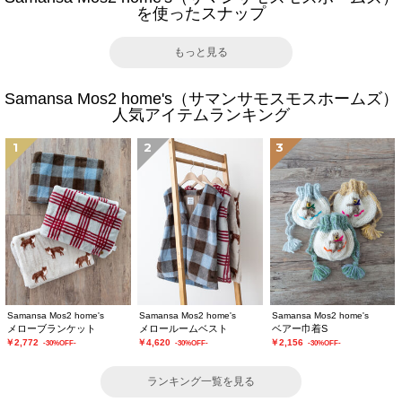
を使ったスナップ
もっと見る
Samansa Mos2 home's（サマンサモスモスホームズ）
人気アイテムランキング
1
2
3
Samansa Mos2 home's
Samansa Mos2 home's
Samansa Mos2 home's
メローブランケット
メロールームベスト
ベアー巾着S
￥2,772
￥4,620
￥2,156
-30%OFF-
-30%OFF-
-30%OFF-
ランキング一覧を見る