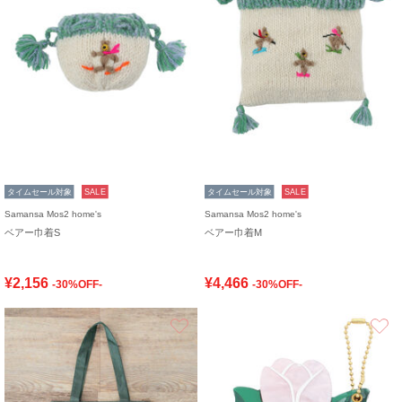
タイムセール対象
SALE
タイムセール対象
SALE
Samansa Mos2 home's
Samansa Mos2 home's
ベアー巾着S
ベアー巾着M
¥2,156
¥4,466
-30%OFF-
-30%OFF-
お気に入り