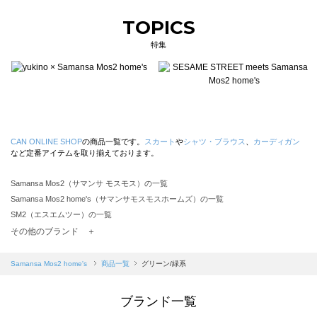
TOPICS
特集
CAN ONLINE SHOP
の商品一覧です。
スカート
や
シャツ・ブラウス
、
カーディガン
など定番アイテムを取り揃えております。
Samansa Mos2（サマンサ モスモス）の一覧
Samansa Mos2 home's（サマンサモスモスホームズ）の一覧
SM2（エスエムツー）の一覧
TSUHARU by Samansa Mos2（ツハルバイサマンサモスモス）の一覧
その他のブランド ＋
sm2rhythm（サマンサモスモス リズム）の一覧
Samansa Mos2 blue（サマンサモスモス ブルー）の一覧
Samansa Mos2 home's
商品一覧
グリーン/緑系
Samansa Mos2 Lagom（サマンサモスモス ラーゴム）の一覧
ehka sopo（エヘカソポ）の一覧
ブランド一覧
sō4ū（ソウフォーユー）の一覧