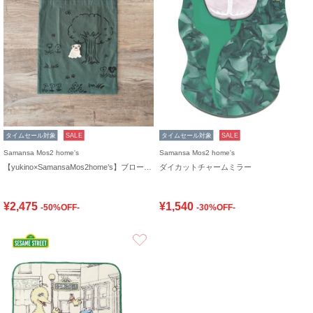
タイムセール対象
SALE
タイムセール対象
SALE
Samansa Mos2 home's
Samansa Mos2 home's
【yukino×SamansaMos2home’s】ブローチ付バッグ
ダイカットチャームミラー
¥2,475
¥1,540
-50%OFF-
-30%OFF-
お気に入り