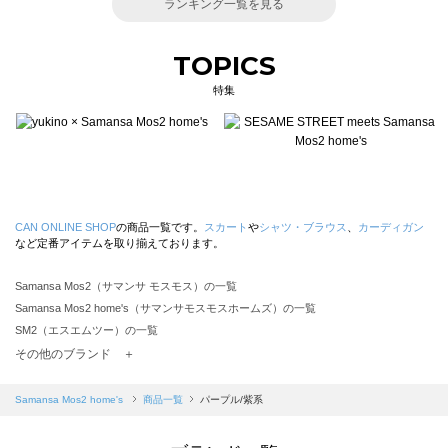
ランキング一覧を見る
TOPICS
特集
CAN ONLINE SHOP
の商品一覧です。
スカート
や
シャツ・ブラウス
、
カーディガン
など定番アイテムを取り揃えております。
Samansa Mos2（サマンサ モスモス）の一覧
Samansa Mos2 home's（サマンサモスモスホームズ）の一覧
SM2（エスエムツー）の一覧
TSUHARU by Samansa Mos2（ツハルバイサマンサモスモス）の一覧
その他のブランド ＋
sm2rhythm（サマンサモスモス リズム）の一覧
Samansa Mos2 blue（サマンサモスモス ブルー）の一覧
Samansa Mos2 home's
商品一覧
パープル/紫系
Samansa Mos2 Lagom（サマンサモスモス ラーゴム）の一覧
ehka sopo（エヘカソポ）の一覧